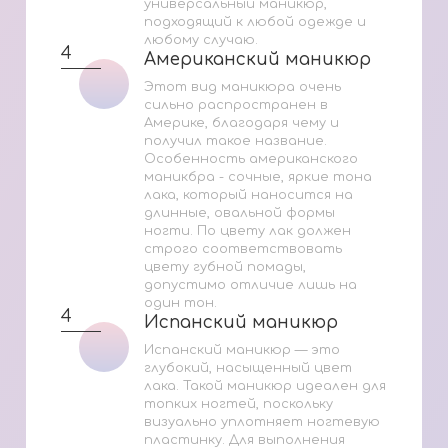
универсальный маникюр,
подходящий к любой одежде и
любому случаю.
4
Американский маникюр
Американский маникюр
Этот вид маникюра очень
сильно распространен в
Америке, благодаря чему и
получил такое название.
Особенность американского
маникбра - сочные, яркие тона
лака, который наносится на
длинные, овальной формы
ногти. По цвету лак должен
строго соответствовать
цвету губной помады,
допустимо отличие лишь на
один тон.
4
Испанский маникюр
Испанский маникюр
Испанский маникюр — это
глубокий, насыщенный цвет
лака. Такой маникюр идеален для
топких ногтей, поскольку
визуально уплотняет ногтевую
пластинку. Для выполнения