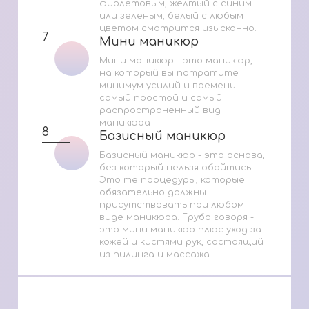
фиолетовым, желтый с синим
или зеленым, белый с любым
цветом смотрится изысканно.
7
Мини маникюр
Мини маникюр
Мини маникюр - это маникюр,
на который вы потратите
минимум усилий и времени -
самый простой и самый
распространенный вид
маникюра
8
Базисный маникюр
Базисный маникюр
Базисный маникюр - это основа,
без который нельзя обойтись.
Это те процедуры, которые
обязательно должны
присутствовать при любом
виде маникюра. Грубо говоря -
это мини маникюр плюс уход за
кожей и кистями рук, состоящий
из пилинга и массажа.