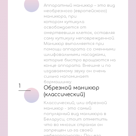
Аппаратный маникюр – это вид
необрезного (европейского)
маникюра, при
котором кутикула
освобождается от
омертвевших клеток, оставляя
саму кутикулу неповрежденной.
Маникюр выполняется при
помощи аппарата со сменными
шлифовальными насадками,
которые быстро вращаются на
конце аппарата. Внешне и по
издаваемому звуку он очень
сильно напоминает
бормашинку.
1
Обрезной маникюр
Обрезной маникюр
(классический)
(классический)
Классический, или обрезной
маникюр - это самый
популярный вид маникюра в
Беларуси, стоит отметить.
что во многих странах он
запрещен из-за своей
небезопасности. При его