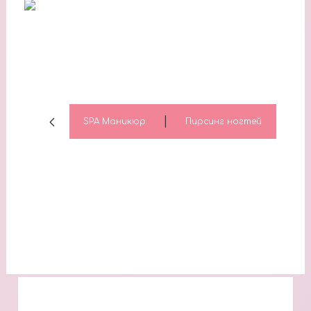
|
SPA Маникюр
Пирсинг ногтей