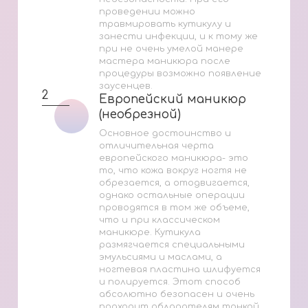
проведении можно
травмировать кутикулу и
занести инфекции, и к тому же
при не очень умелой манере
мастера маникюра после
процедуры возможно появление
заусенцев.
2
Европейский маникюр
Европейский маникюр
(необрезной)
(необрезной)
Основное достоинство и
отличительная черта
европейского маникюра- это
то, что кожа вокруг ногтя не
обрезается, а отодвигается,
однако остальные операции
проводятся в том же объеме,
что и при классическом
маникюре. Кутикула
размягчается специальными
эмульсиями и маслами, а
ногтевая пластина шлифуется
и полируется. Этот способ
абсолютно безопасен и очень
подходит обладателям тонкой