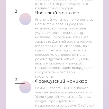
кожи и близко расположенных
кровеносных сосудов.
3
Японский маникюр
Японский маникюр
Японский маникюр - это одна из
новых технологий уходя за
ногтями, которая помогает
улучшить как внешний вид
ногтевой пластины, так и ее
здоровье Данный вид маникюра
является новым способом, как
сделать ногти здоровыми и
красивыми одновременно и
рекомендуется как женщинам,
так и мужчинам. Японский
маникюр повышает твердость
и упругость ногтевой
пластины.
3
Французский маникюр
Французский маникюр
Самый известный и наиболее
элегантный вид маникюра- это
"французский" маникюр. Он был
создан французскими
модельерами из фирмы ORLY , как