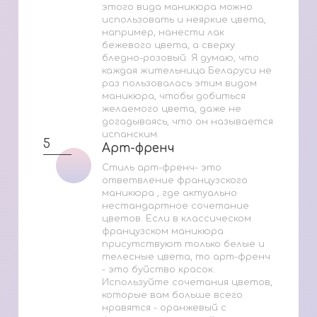
этого вида маникюра можно
использовать и неяркие цвета,
например, нанести лак
бежевого цвета, а сверху
бледно-розовый. Я думаю, что
каждая жительница Беларуси не
раз пользовалась этим видом
маникюра, чтобы добиться
желаемого цвета, даже не
догадываясь, что он называется
испанским.
5
Арт-френч
Арт-френч
Стиль арт-френч- это
ответвление французского
маникюра , где актуально
нестандартное сочетание
цветов. Если в классическом
французском маникюра
присутствуют только белые и
телесные цвета, то арт-френч
- это буйство красок.
Используйте сочетания цветов,
которые вам больше всего
нравятся - оранжевый с