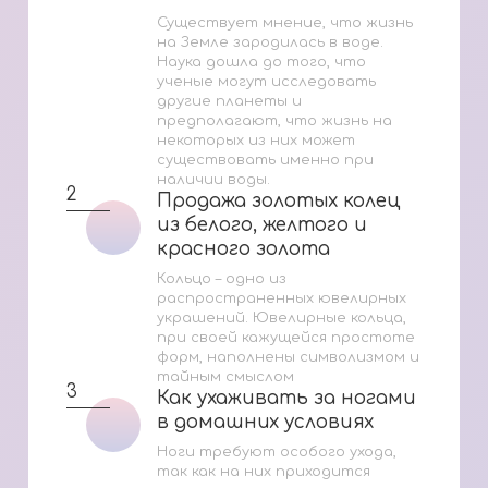
Существует мнение, что жизнь
на Земле зародилась в воде.
Наука дошла до того, что
ученые могут исследовать
другие планеты и
предполагают, что жизнь на
некоторых из них может
существовать именно при
наличии воды.
2
Продажа золотых колец
Продажа золотых колец
из белого, желтого и
из белого, желтого и
красного золота
красного золота
Кольцо – одно из
распространенных ювелирных
украшений. Ювелирные кольца,
при своей кажущейся простоте
форм, наполнены символизмом и
тайным смыслом
3
Как ухаживать за ногами
Как ухаживать за ногами
в домашних условиях
в домашних условиях
Ноги требуют особого ухода,
так как на них приходится