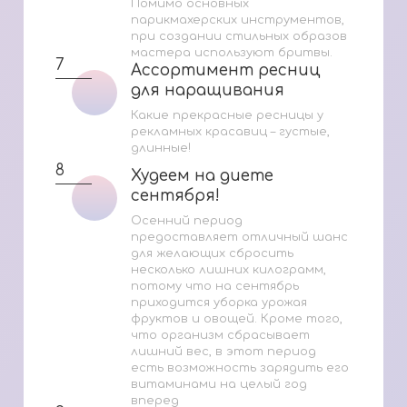
Помимо основных
парикмахерских инструментов,
при создании стильных образов
мастера используют бритвы.
7
Ассортимент ресниц
Ассортимент ресниц
для наращивания
для наращивания
Какие прекрасные ресницы у
рекламных красавиц – густые,
длинные!
8
Худеем на диете
Худеем на диете
сентября!
сентября!
Осенний период
предоставляет отличный шанс
для желающих сбросить
несколько лишних килограмм,
потому что на сентябрь
приходится уборка урожая
фруктов и овощей. Кроме того,
что организм сбрасывает
лишний вес, в этот период
есть возможность зарядить его
витаминами на целый год
вперед