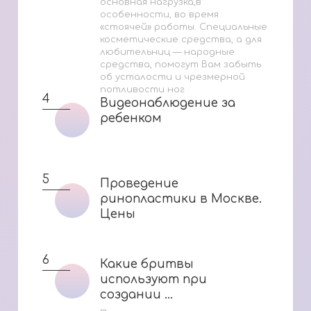
основная нагрузка,в
особенности, во время
«стоячей» работы. Специальные
косметические средства, а для
любительниц — народные
средства, помогут Вам забыть
об усталости и чрезмерной
потливости ног
4
Видеонаблюдение за
Видеонаблюдение за
ребенком
ребенком
5
Проведение
Проведение
ринопластики в Москве.
ринопластики в Москве.
Цены
Цены
6
Какие бритвы
Какие бритвы
используют при
используют при
создании ...
создании ...