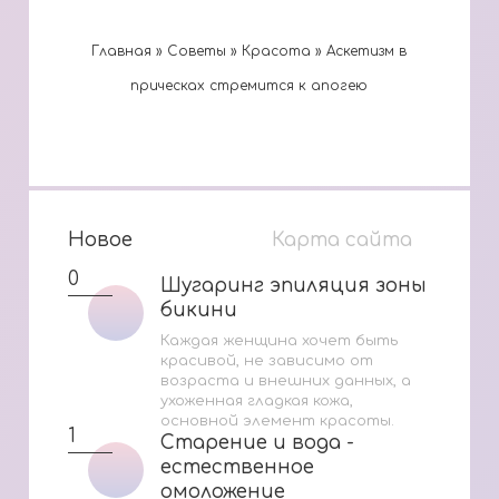
Главная
»
Cоветы
»
Красота
»
Аскетизм в
прическах стремится к апогею
Новое
Карта сайта
0
Шугаринг эпиляция зоны
Шугаринг эпиляция зоны
бикини
бикини
Каждая женщина хочет быть
красивой, не зависимо от
возраста и внешних данных, а
ухоженная гладкая кожа,
основной элемент красоты.
1
Старение и вода -
Старение и вода -
естественное
естественное
омоложение
омоложение