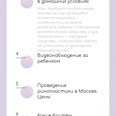
в домашних условиях
в домашних условиях
Ноги требуют особого ухода,
так как на них приходится
основная нагрузка,в
особенности, во время
«стоячей» работы. Специальные
косметические средства, а для
любительниц — народные
средства, помогут Вам забыть
об усталости и чрезмерной
потливости ног
4
Видеонаблюдение за
Видеонаблюдение за
ребенком
ребенком
5
Проведение
Проведение
ринопластики в Москве.
ринопластики в Москве.
Цены
Цены
6
Какие бритвы
Какие бритвы