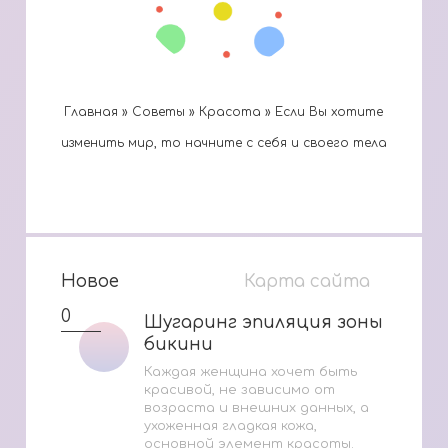
Главная
»
Cоветы
»
Красота
»
Если Вы хотите
изменить мир, то начните с себя и своего тела
Новое
Карта сайта
0
Шугаринг эпиляция зоны
Шугаринг эпиляция зоны
бикини
бикини
Каждая женщина хочет быть
красивой, не зависимо от
возраста и внешних данных, а
ухоженная гладкая кожа,
основной элемент красоты.