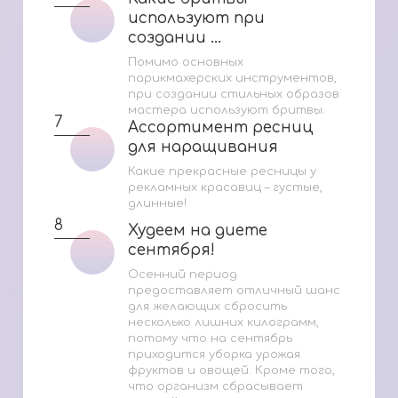
используют при
используют при
создании ...
создании ...
Помимо основных
парикмахерских инструментов,
при создании стильных образов
мастера используют бритвы.
7
Ассортимент ресниц
Ассортимент ресниц
для наращивания
для наращивания
Какие прекрасные ресницы у
рекламных красавиц – густые,
длинные!
8
Худеем на диете
Худеем на диете
сентября!
сентября!
Осенний период
предоставляет отличный шанс
для желающих сбросить
несколько лишних килограмм,
потому что на сентябрь
приходится уборка урожая
фруктов и овощей. Кроме того,
что организм сбрасывает