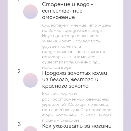
1
Старение и вода -
Старение и вода -
естественное
естественное
омоложение
омоложение
Существует мнение, что жизнь
на Земле зародилась в воде.
Наука дошла до того, что
ученые могут исследовать
другие планеты и
предполагают, что жизнь на
некоторых из них может
существовать именно при
наличии воды.
2
Продажа золотых колец
Продажа золотых колец
из белого, желтого и
из белого, желтого и
красного золота
красного золота
Кольцо – одно из
распространенных ювелирных
украшений. Ювелирные кольца,
при своей кажущейся простоте
форм, наполнены символизмом и
тайным смыслом
3
Как ухаживать за ногами
Как ухаживать за ногами