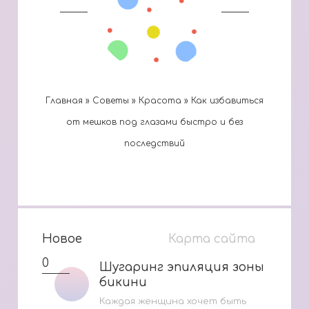
Главная
»
Cоветы
»
Красота
»
Как избавиться
от мешков под глазами быстро и без
последствий
Новое
Карта сайта
0
Шугаринг эпиляция зоны
Шугаринг эпиляция зоны
бикини
бикини
Каждая женщина хочет быть