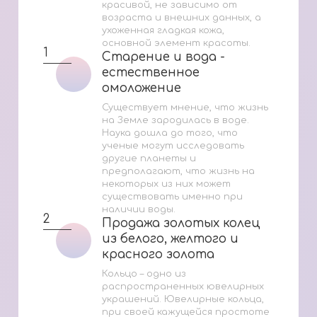
красивой, не зависимо от
возраста и внешних данных, а
ухоженная гладкая кожа,
основной элемент красоты.
1
Старение и вода -
Старение и вода -
естественное
естественное
омоложение
омоложение
Существует мнение, что жизнь
на Земле зародилась в воде.
Наука дошла до того, что
ученые могут исследовать
другие планеты и
предполагают, что жизнь на
некоторых из них может
существовать именно при
наличии воды.
2
Продажа золотых колец
Продажа золотых колец
из белого, желтого и
из белого, желтого и
красного золота
красного золота
Кольцо – одно из
распространенных ювелирных
украшений. Ювелирные кольца,
при своей кажущейся простоте