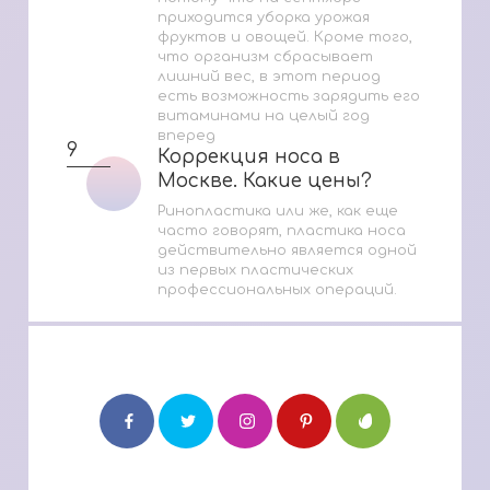
приходится уборка урожая
фруктов и овощей. Кроме того,
что организм сбрасывает
лишний вес, в этот период
есть возможность зарядить его
витаминами на целый год
вперед
9
Коррекция носа в
Коррекция носа в
Москве. Какие цены?
Москве. Какие цены?
Ринопластика или же, как еще
часто говорят, пластика носа
действительно является одной
из первых пластических
профессиональных операций.