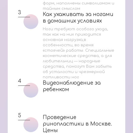
форм, наполнены символизмом и
тайным смыслом
3
Как ухаживать за ногами
Как ухаживать за ногами
в домашних условиях
в домашних условиях
Ноги требуют особого ухода,
так как на них приходится
основная нагрузка,в
особенности, во время
«стоячей» работы. Специальные
косметические средства, а для
любительниц — народные
средства, помогут Вам забыть
об усталости и чрезмерной
потливости ног
4
Видеонаблюдение за
Видеонаблюдение за
ребенком
ребенком
5
Проведение
Проведение
ринопластики в Москве.
ринопластики в Москве.
Цены
Цены