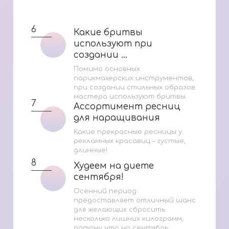
6
Какие бритвы
Какие бритвы
используют при
используют при
создании ...
создании ...
Помимо основных
парикмахерских инструментов,
при создании стильных образов
мастера используют бритвы.
7
Ассортимент ресниц
Ассортимент ресниц
для наращивания
для наращивания
Какие прекрасные ресницы у
рекламных красавиц – густые,
длинные!
8
Худеем на диете
Худеем на диете
сентября!
сентября!
Осенний период
предоставляет отличный шанс
для желающих сбросить
несколько лишних килограмм,
потому что на сентябрь