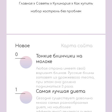
Главная
»
Cоветы
»
Кулинария
»
Как купить
набор кастрюль без проблем
Новое
Карта сайта
0
Тонкие блинчики на
Тонкие блинчики на
молоке
молоке
Любая страна имеет свой
вариант блинов. Русские блины
готовят из дрожжевого теста,
при этом оно должно
подниматься 3 раза.
1
Самая лучшая диета
Самая лучшая диета
Сегодня существует довольно
много самых разнообразных
диет, но наиболее
эффективной является диета