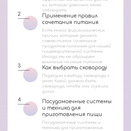
ги, которую довольно легко
соблюдать
2
Применение правил
Применение правил
сочетания питания
сочетания питания
Есть много физиологических
причин, которые делают
совместимое сочетание
продуктов полезным для нашей
пищеварительной системы.
Иногда мы не обращаем
внимания на наше питание.
3
Как выбрать сковороду
Как выбрать сковороду
Подходим к выбору сковороды с
умом. Какой должна быть
сковорода, чтобы она служила
долго.
4
Посудомоечные системы
Посудомоечные системы
и техника для
и техника для
приготовления пищи
приготовления пищи
Посудомоечные системы и
техника для приготовления