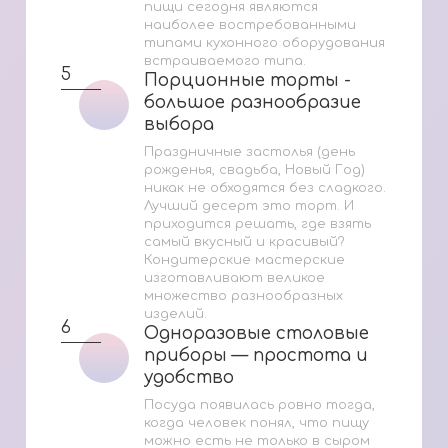
пищи сегодня являются
наиболее востребованными
типами кухонного оборудования
встраиваемого типа.
5
Порционные торты -
Порционные торты -
большое разнообразие
большое разнообразие
выбора
выбора
Праздничные застолья (день
рожденья, свадьба, Новый Год)
никак не обходятся без сладкого.
Лучший десерт это торт. И
приходится решать, где взять
самый вкусный и красивый?
Кондитерские мастерские
изготавливают великое
множество разнообразных
изделий.
6
Одноразовые столовые
Одноразовые столовые
приборы — простота и
приборы — простота и
удобство
удобство
Посуда появилась ровно тогда,
когда человек понял, что пищу
можно есть не только в сыром