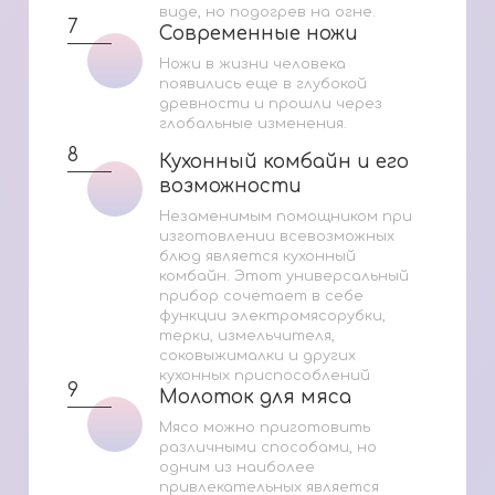
виде, но подогрев на огне.
7
Современные ножи
Современные ножи
Ножи в жизни человека
появились еще в глубокой
древности и прошли через
глобальные изменения.
8
Кухонный комбайн и его
Кухонный комбайн и его
возможности
возможности
Незаменимым помощником при
изготовлении всевозможных
блюд является кухонный
комбайн. Этот универсальный
прибор сочетает в себе
функции электромясорубки,
терки, измельчителя,
соковыжималки и других
кухонных приспособлений
9
Молоток для мяса
Молоток для мяса
Мясо можно приготовить
различными способами, но
одним из наиболее
привлекательных является