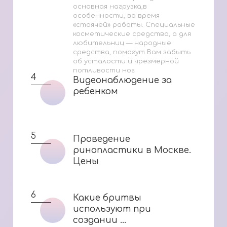
основная нагрузка,в
особенности, во время
«стоячей» работы. Специальные
косметические средства, а для
любительниц — народные
средства, помогут Вам забыть
об усталости и чрезмерной
потливости ног
4
Видеонаблюдение за
Видеонаблюдение за
ребенком
ребенком
5
Проведение
Проведение
ринопластики в Москве.
ринопластики в Москве.
Цены
Цены
6
Какие бритвы
Какие бритвы
используют при
используют при
создании ...
создании ...