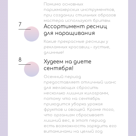
Помимо основных
парикмахерских инструментов,
при создании стильных образов
мастера используют бритвы.
7
Ассортимент ресниц
Ассортимент ресниц
для наращивания
для наращивания
Какие прекрасные ресницы у
рекламных красавиц – густые,
длинные!
8
Худеем на диете
Худеем на диете
сентября!
сентября!
Осенний период
предоставляет отличный шанс
для желающих сбросить
несколько лишних килограмм,
потому что на сентябрь
приходится уборка урожая
фруктов и овощей. Кроме того,
что организм сбрасывает
лишний вес, в этот период
есть возможность зарядить его
витаминами на целый год