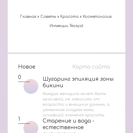
Главная
»
Cоветы
»
Красота
»
Косметология.
Инъекции Teosyal
Новое
Карта сайта
0
Шугаринг эпиляция зоны
Шугаринг эпиляция зоны
бикини
бикини
Каждая женщина хочет быть
красивой, не зависимо от
возраста и внешних данных, а
ухоженная гладкая кожа,
основной элемент красоты.
1
Старение и вода -
Старение и вода -
естественное
естественное