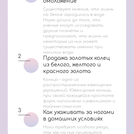
омоложение
омоложение
Существует мнение, что жизнь
на Земле зародилась в воде.
Наука дошла до того, что
ученые могут исследовать
другие планеты и
предполагают, что жизнь на
некоторых из них может
существовать именно при
наличии воды.
2
Продажа золотых колец
Продажа золотых колец
из белого, желтого и
из белого, желтого и
красного золота
красного золота
Кольцо – одно из
распространенных ювелирных
украшений. Ювелирные кольца,
при своей кажущейся простоте
форм, наполнены символизмом и
тайным смыслом
3
Как ухаживать за ногами
Как ухаживать за ногами
в домашних условиях
в домашних условиях
Ноги требуют особого ухода,
так как на них приходится