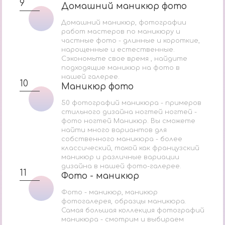
9
Домашний маникюр фото
Домашний маникюр фото
Домашний маникюр, фотографии
работ мастеров по маникюру и
частные фото - длинные и короткие,
нарощенные и естественные.
Сэкономьте свое время , найдите
подходящие маникюр на фото в
нашей галерее.
10
Маникюр фото
Маникюр фото
50 фотографий маникюра - примеров
стильного дизайна ногтей ногтей -
фото ногтей Маникюр. Вы сможете
найти много вариантов для
собственного маникюра - более
классический, такой как французский
маникюр и различные вариации
дизайна в нашей фото-галерее.
11
Фото - маникюр
Фото - маникюр
Фото - маникюр, маникюр
фотогалерея, образцы маникюра.
Самая большая коллекция фотографий
маникюра - смотрим и выбираем