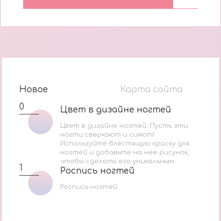
Новое
Карта сайта
0
Цвет в дизайне ногтей
Цвет в дизайне ногтей
Цвет в дизайне ногтей. Пусть эти
ногти сверкают и сияют!
Используйте блестящую краску для
ногтей и добавьте на нее рисунок,
чтобы сделать его уникальным.
1
Роспись ногтей
Роспись ногтей
Роспись ногтей