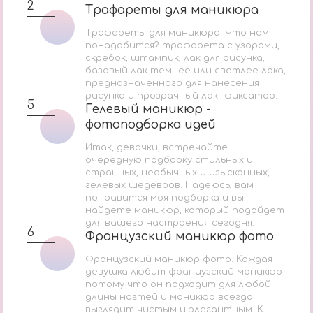
2
Трафареты для маникюра
Трафареты для маникюра
Трафареты для маникюра. Что нам
понадобится? трафарета с узорами,
скребок, штампик, лак для рисунка,
базовый лак темнее или светлее лака,
предназначенного для нанесения
рисунка и прозрачный лак -фиксатор.
5
Гелевый маникюр -
Гелевый маникюр -
фотоподборка идей
фотоподборка идей
Итак, девочки, встречайте
очередную подборку стильных и
странных, необычных и изысканных,
гелевых шедевров. Надеюсь, вам
понравится моя подборка и вы
найдете маникюр, который подойдет
для вашего настроения сегодня.
6
Французский маникюр фото
Французский маникюр фото
Французский маникюр фото. Каждая
девушка любит французский маникюр
потому что он подходит для любой
длины ногтей и маникюр всегда
выглядит чистым и элегантным. К