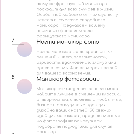
тому же французский маникюр и
подходит для всех случаев в жизни.
Особенной любовью он пользуется у
невест в качестве свадебного
маникюра. Предлагаем вашему
вниманию фото-галерею
французского маникюра
7
Ногти маникюр фото
Ногти маникюр фото
Ногти маникюр фото креативных
решений - цвет, элегантность,
игривость, вдохновение, гламур или
просто стиль. Фотогалерея ногтей
для вашего вдохновения.
8
Маникюр фотографии
Маникюр фотографии
Маникюрные шедевры со всего мира -
найдите лучшее в смещении классики
и творчества, стильные и необычные,
бизнес и причудливые идеи для
дизайна ваших ногтей. 50 свежих
идей для маникюра , представленные
на фотографиях помогут вам
подобрать подходящий для случая
маникюр.