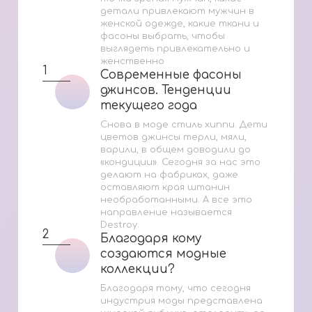
детали привлекают мужчин в
женской одежде, какие ткани и
фасоны выбрать, чтобы
выглядеть привлекательно и
женственно
1
Современные фасоны
Современные фасоны
джинсов. Тенденции
джинсов. Тенденции
текущего года
текущего года
Снова в моде стиль хиппи. Дети
цветов джинсы терли, мяли,
варили, в общем доводили до
«кондиции». Сегодня за нас это
делают на фабриках, даже
оставляют края штанин
необработанными. А все это
направление называется
Destroy.
2
Благодаря кому
Благодаря кому
создаются модные
создаются модные
коллекции?
коллекции?
Благодаря тому, что сегодня
индустрия моды представлена