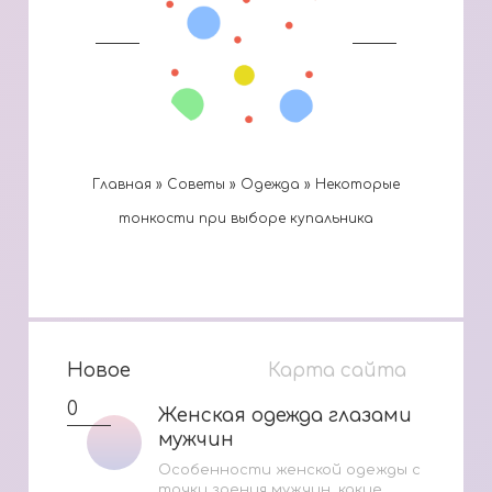
Главная
»
Cоветы
»
Одежда
»
Некоторые
тонкости при выборе купальника
Новое
Карта сайта
0
Женская одежда глазами
Женская одежда глазами
мужчин
мужчин
Особенности женской одежды с
точки зрения мужчин, какие