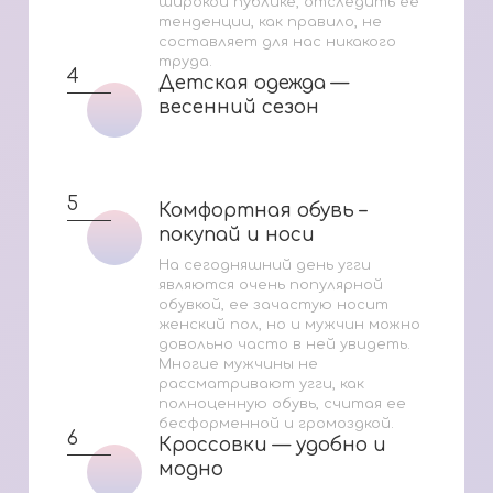
широкой публике, отследить ее
тенденции, как правило, не
составляет для нас никакого
труда.
4
Детская одежда —
Детская одежда —
весенний сезон
весенний сезон
5
Комфортная обувь –
Комфортная обувь –
покупай и носи
покупай и носи
На сегодняшний день угги
являются очень популярной
обувкой, ее зачастую носит
женский пол, но и мужчин можно
довольно часто в ней увидеть.
Многие мужчины не
рассматривают угги, как
полноценную обувь, считая ее
бесформенной и громоздкой.
6
Кроссовки — удобно и
Кроссовки — удобно и
модно
модно