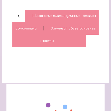
Шифоновые платья длинные – эталон
|
романтизма
Замшевая обувь: основные
секреты