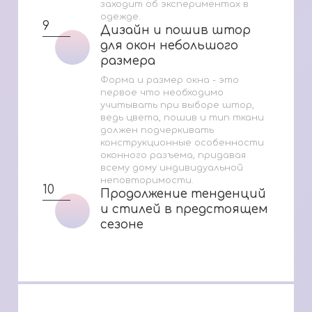
заходит об экспериментах в
одежде.
9
Дизайн и пошив штор
Дизайн и пошив штор
для окон небольшого
для окон небольшого
размера
размера
Форма и размер окна - это
первое что необходимо
учитывать при выборе штор,
ведь цвета, пошив и тип ткани
должен подчеркивать
конструкционные особенности
оконного разъема, придавая
всему дому индивидуальной
неповторимости.
10
Продолжение тенденций
Продолжение тенденций
и стилей в предстоящем
и стилей в предстоящем
сезоне
сезоне