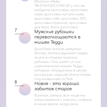
Магазин обуви
"BESTSHOES.COM.UA" у нас вы
найдете кроссовки, кроссовки
киев, кроссовки купить киев,
кроссовки nike, кроссовки 2011,
кроссовки мужские, кроссовки
для бега, Bona кроссовки
7
Мужские рубашки
Мужские рубашки
перевоплощаются в
перевоплощаются в
мишек Тедди
мишек Тедди
Дизайнер Анника Джермин
(Annika Jermyn) вдыхает новую
жизнь в старые мужские
рубашки. Она шьет из них
изумительных мишек Тедди,
которые объединены в целую
коллекцию игрушек «hand made»
под названием mr.Tedi.
8
Новое - это хорошо
Новое - это хорошо
забытое старое
забытое старое
Винтаж, ретро, все чаще мы
сталкиваемся с такими словами
в наше время, когда речь