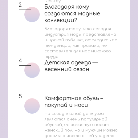
Destroy.
2
Благодаря кому
Благодаря кому
создаются модные
создаются модные
коллекции?
коллекции?
Благодаря тому, что сегодня
индустрия моды представлена
широкой публике, отследить ее
тенденции, как правило, не
составляет для нас никакого
труда.
4
Детская одежда —
Детская одежда —
весенний сезон
весенний сезон
5
Комфортная обувь –
Комфортная обувь –
покупай и носи
покупай и носи
На сегодняшний день угги
являются очень популярной
обувкой, ее зачастую носит
женский пол, но и мужчин можно
довольно часто в ней увидеть.