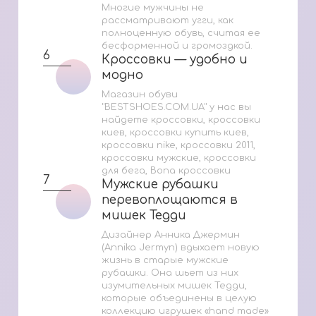
Многие мужчины не
рассматривают угги, как
полноценную обувь, считая ее
бесформенной и громоздкой.
6
Кроссовки — удобно и
Кроссовки — удобно и
модно
модно
Магазин обуви
"BESTSHOES.COM.UA" у нас вы
найдете кроссовки, кроссовки
киев, кроссовки купить киев,
кроссовки nike, кроссовки 2011,
кроссовки мужские, кроссовки
для бега, Bona кроссовки
7
Мужские рубашки
Мужские рубашки
перевоплощаются в
перевоплощаются в
мишек Тедди
мишек Тедди
Дизайнер Анника Джермин
(Annika Jermyn) вдыхает новую
жизнь в старые мужские
рубашки. Она шьет из них
изумительных мишек Тедди,
которые объединены в целую
коллекцию игрушек «hand made»