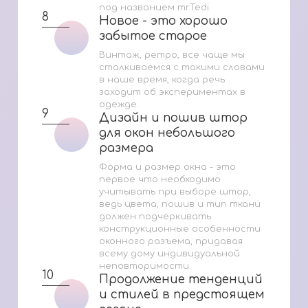
под названием mr.Tedi.
8
Новое - это хорошо
Новое - это хорошо
забытое старое
забытое старое
Винтаж, ретро, все чаще мы
сталкиваемся с такими словами
в наше время, когда речь
заходит об экспериментах в
одежде.
9
Дизайн и пошив штор
Дизайн и пошив штор
для окон небольшого
для окон небольшого
размера
размера
Форма и размер окна - это
первое что необходимо
учитывать при выборе штор,
ведь цвета, пошив и тип ткани
должен подчеркивать
конструкционные особенности
оконного разъема, придавая
всему дому индивидуальной
неповторимости.
10
Продолжение тенденций
Продолжение тенденций
и стилей в предстоящем
и стилей в предстоящем