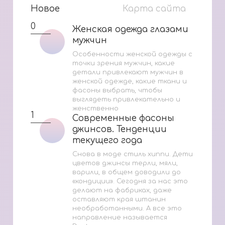
Новое
Карта сайта
0
Женская одежда глазами
Женская одежда глазами
мужчин
мужчин
Особенности женской одежды с
точки зрения мужчин, какие
детали привлекают мужчин в
женской одежде, какие ткани и
фасоны выбрать, чтобы
выглядеть привлекательно и
женственно
1
Современные фасоны
Современные фасоны
джинсов. Тенденции
джинсов. Тенденции
текущего года
текущего года
Снова в моде стиль хиппи. Дети
цветов джинсы терли, мяли,
варили, в общем доводили до
«кондиции». Сегодня за нас это
делают на фабриках, даже
оставляют края штанин
необработанными. А все это
направление называется