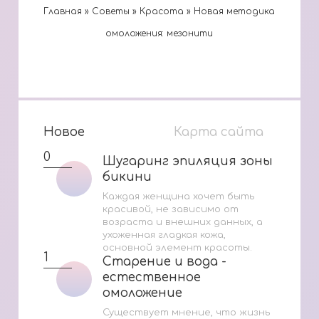
Главная
»
Cоветы
»
Красота
»
Новая методика
омоложения: мезонити
Новое
Карта сайта
0
Шугаринг эпиляция зоны
Шугаринг эпиляция зоны
бикини
бикини
Каждая женщина хочет быть
красивой, не зависимо от
возраста и внешних данных, а
ухоженная гладкая кожа,
основной элемент красоты.
1
Старение и вода -
Старение и вода -
естественное
естественное
омоложение
омоложение
Существует мнение, что жизнь