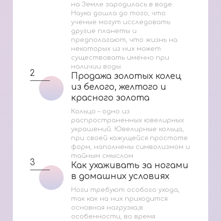
на Земле зародилась в воде.
Наука дошла до того, что
ученые могут исследовать
другие планеты и
предполагают, что жизнь на
некоторых из них может
существовать именно при
наличии воды.
2
Продажа золотых колец
Продажа золотых колец
из белого, желтого и
из белого, желтого и
красного золота
красного золота
Кольцо – одно из
распространенных ювелирных
украшений. Ювелирные кольца,
при своей кажущейся простоте
форм, наполнены символизмом и
тайным смыслом
3
Как ухаживать за ногами
Как ухаживать за ногами
в домашних условиях
в домашних условиях
Ноги требуют особого ухода,
так как на них приходится
основная нагрузка,в
особенности, во время