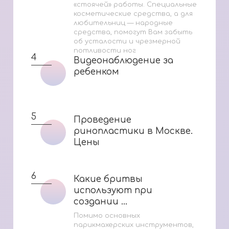
«стоячей» работы. Специальные
косметические средства, а для
любительниц — народные
средства, помогут Вам забыть
об усталости и чрезмерной
потливости ног
4
Видеонаблюдение за
Видеонаблюдение за
ребенком
ребенком
5
Проведение
Проведение
ринопластики в Москве.
ринопластики в Москве.
Цены
Цены
6
Какие бритвы
Какие бритвы
используют при
используют при
создании ...
создании ...
Помимо основных
парикмахерских инструментов,