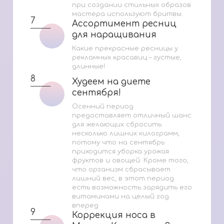
при создании стильных образов
мастера используют бритвы.
7
Ассортимент ресниц
Ассортимент ресниц
для наращивания
для наращивания
Какие прекрасные ресницы у
рекламных красавиц – густые,
длинные!
8
Худеем на диете
Худеем на диете
сентября!
сентября!
Осенний период
предоставляет отличный шанс
для желающих сбросить
несколько лишних килограмм,
потому что на сентябрь
приходится уборка урожая
фруктов и овощей. Кроме того,
что организм сбрасывает
лишний вес, в этот период
есть возможность зарядить его
витаминами на целый год
вперед
9
Коррекция носа в
Коррекция носа в