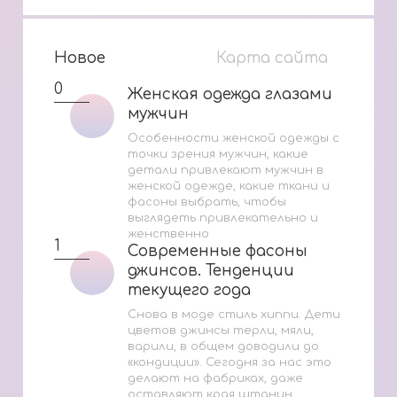
Новое
Карта сайта
0
Женская одежда глазами
Женская одежда глазами
мужчин
мужчин
Особенности женской одежды с
точки зрения мужчин, какие
детали привлекают мужчин в
женской одежде, какие ткани и
фасоны выбрать, чтобы
выглядеть привлекательно и
женственно
1
Современные фасоны
Современные фасоны
джинсов. Тенденции
джинсов. Тенденции
текущего года
текущего года
Снова в моде стиль хиппи. Дети
цветов джинсы терли, мяли,
варили, в общем доводили до
«кондиции». Сегодня за нас это
делают на фабриках, даже
оставляют края штанин