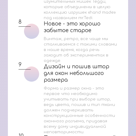
изумительных мишек Тедди,
которые объединены в целую
коллекцию игрушек «hand made»
под названием mr.Tedi.
8
Новое - это хорошо
Новое - это хорошо
забытое старое
забытое старое
Винтаж, ретро, все чаще мы
сталкиваемся с такими словами
в наше время, когда речь
заходит об экспериментах в
одежде.
9
Дизайн и пошив штор
Дизайн и пошив штор
для окон небольшого
для окон небольшого
размера
размера
Форма и размер окна - это
первое что необходимо
учитывать при выборе штор,
ведь цвета, пошив и тип ткани
должен подчеркивать
конструкционные особенности
оконного разъема, придавая
всему дому индивидуальной
неповторимости.