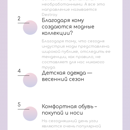
необработанными. А все это
направление называется
Destroy.
2
Благодаря кому
Благодаря кому
создаются модные
создаются модные
коллекции?
коллекции?
Благодаря тому, что сегодня
индустрия моды представлена
широкой публике, отследить ее
тенденции, как правило, не
составляет для нас никакого
труда.
4
Детская одежда —
Детская одежда —
весенний сезон
весенний сезон
5
Комфортная обувь –
Комфортная обувь –
покупай и носи
покупай и носи
На сегодняшний день угги
являются очень популярной