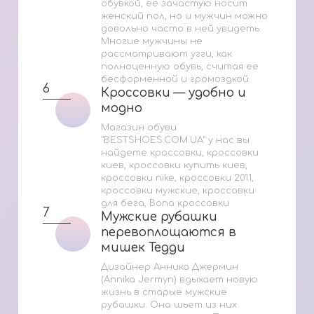
обувкой, ее зачастую носит
женский пол, но и мужчин можно
довольно часто в ней увидеть.
Многие мужчины не
рассматривают угги, как
полноценную обувь, считая ее
бесформенной и громоздкой.
6
Кроссовки — удобно и
Кроссовки — удобно и
модно
модно
Магазин обуви
"BESTSHOES.COM.UA" у нас вы
найдете кроссовки, кроссовки
киев, кроссовки купить киев,
кроссовки nike, кроссовки 2011,
кроссовки мужские, кроссовки
для бега, Bona кроссовки
7
Мужские рубашки
Мужские рубашки
перевоплощаются в
перевоплощаются в
мишек Тедди
мишек Тедди
Дизайнер Анника Джермин
(Annika Jermyn) вдыхает новую
жизнь в старые мужские
рубашки. Она шьет из них