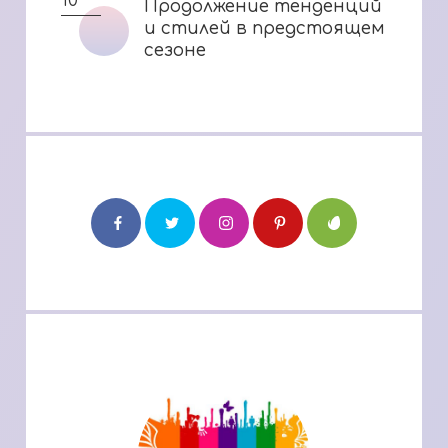
10
Продолжение тенденций
Продолжение тенденций
и стилей в предстоящем
и стилей в предстоящем
сезоне
сезоне