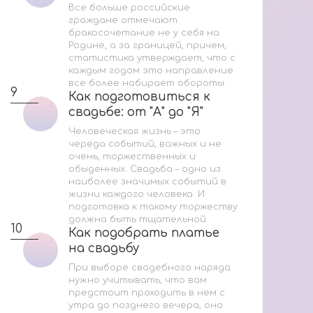
Ук
Все больше российские
граждане отмечают
Н
бракосочетание не у себя на
Родине, а за границей, причем,
статистика утверждает, что с
каждым годом это направление
4
все более набирает обороты.
9
Как подготовиться к
Как подготовиться к
свадьбе: от "А" до "Я"
свадьбе: от "А" до "Я"
Человеческая жизнь – это
череда событий, важных и не
очень, торжественных и
5
обыденных. Свадьба – одно из
наиболее значимых событий в
жизни каждого человека. И
подготовка к такому торжеству
должна быть тщательной
10
Как подобрать платье
Как подобрать платье
на свадьбу
на свадьбу
При выборе свадебного наряда
нужно учитывать, что вам
предстоит проходить в нем с
утра до позднего вечера, оно