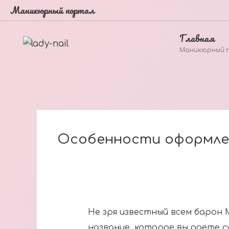
Маникюрный портал
Главная
Маникюрный 
Особенности оформле
Не зря известный всем барон 
название, которое вы даете су