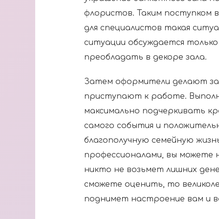
флористов. Таким поступком в
для специалистов такая ситуа
ситуации обсуждается только
преобладать в декоре зала.
Затем оформители делают зак
приступают к работе. Выпол
максимально подчеркивать к
самого события и положитель
благополучную семейную жизн
профессионалами, вы можете н
никто не возьмет лишних денег
сможете оценить, то великоле
поднимет настроение вам и в