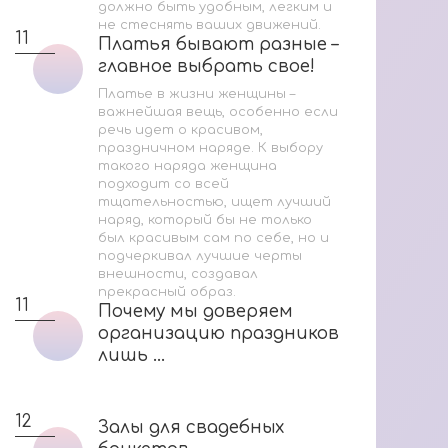
должно быть удобным, легким и
не стеснять ваших движений.
11
Платья бывают разные –
Платья бывают разные –
главное выбрать свое!
главное выбрать свое!
Платье в жизни женщины –
важнейшая вещь, особенно если
речь идет о красивом,
праздничном наряде. К выбору
такого наряда женщина
подходит со всей
тщательностью, ищет лучший
наряд, который бы не только
был красивым сам по себе, но и
подчеркивал лучшие черты
внешности, создавал
прекрасный образ.
11
Почему мы доверяем
Почему мы доверяем
организацию праздников
организацию праздников
лишь ...
лишь ...
12
Залы для свадебных
Залы для свадебных