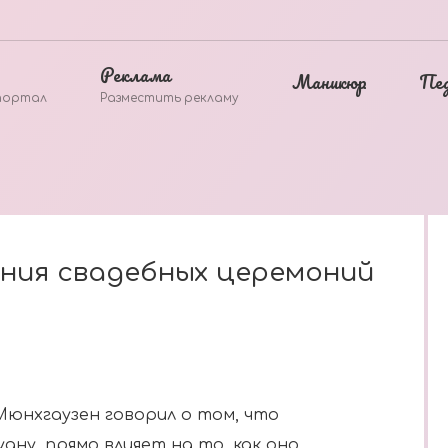
Реклама
Маникюр
Пе
портал
Разместить рекламу
ния свадебных церемоний
Мюнхгаузен говорил о том, что
дну, прямо влияет на то, как оно