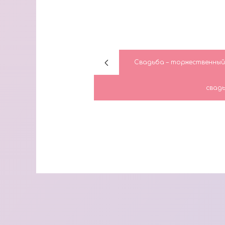
Свадьба – торжественный
свад