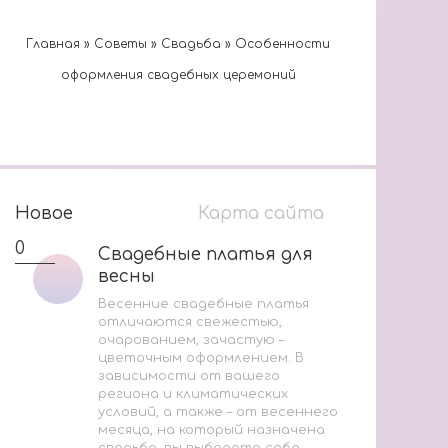
Главная
»
Cоветы
»
Cвадьба
»
Особенности
оформления свадебных церемоний
Новое
Карта сайта
0
1
Свадебные платья для
Свадебные платья для
весны
весны
Весенние свадебные платья
отличаются свежестью,
очарованием, зачастую –
цветочным оформлением. В
В
зависимости от вашего
региона и климатических
М
условий, а также – от весеннего
месяца, на который назначена
И