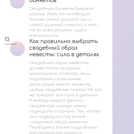
банкетов
банкетов
Свадебные банкеты бывают
разные. Кому-то необходим
только самый дорогой зал и
самый длинный лимузин, а кто-
то во всём разумно ищет
компромиссы.
13
Как правильно выбрать
Как правильно выбрать
свадебный образ
свадебный образ
невесты: сила в деталях
невесты: сила в деталях
Свадебный образ невесты
должен быть продуман
досконально, поэтому, если
подобрать правильные
аксессуары, можно оживить
любые свадебные платья. Не зря
же говорят: вся сила в деталях.
К выбору каждой детали
свадебного наряда нужно
подходить осознано. Так, чтобы
она подходила под ранее
созданный образ невесты.
Перейдем к более подробному
рассмотрению каждого