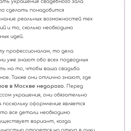
ать украшение свадебного зала
то сделать понадобится
знание реальных возможностей тех
й и то, сколько необходимо
ных идей.
ту профессионалам, то дела
ни уже знают обо всех подводных
ть на то, чтобы ваша свадьба
ое. Также они отлично знают, где
тов в Москве недорого
. Перед
ссом украшения, они обязательно
 поскольку оформление является
 то все детали необходимо
уществует вариант, когда
олностью отдается на откуп в руки