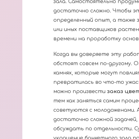
зала. Самостоятельно продум
достаточно сложно. Чтобы э
определенный опыт, а также 
или иных поставщиков растени
времени на проработку основ
Когда вы доверяете эту рабо
обстоят совсем по-другому. О
камнях, которые могут повлия
превратилась во что-то ужасн
заказ цве
можно произвести
тем как заняться самим проце
советуются с молодоженами. А
достаточно сложной задачей,
обсуждать по отдельности. С
украшение банкетного зала п