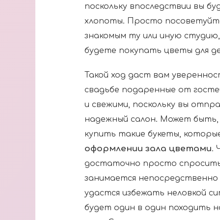
поскольку впоследствии вы бу
хлопоты. Просто посоветуйте
знакомым ту или иную студию,
будете покупать цветы для д
Такой ход даст вам увереннос
свадьбе подаренные от гост
и свежими, поскольку вы отпр
надежный салон. Может быть,
купить такие букеты, которы
оформлении зала цветами
.
достаточно просто спросить
занимается непосредственно в
удастся избежать неловкой си
будет один в один походить 