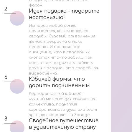
свадьба, вы выберете себе
Ак
фасон.
2
Идея подарка - подарите
Идея подарка - подарите
Со
ностальгию!
ностальгию!
История любой семьи
начинается, конечно же, со
Мас
свадьбы. Суровый от волнения
жених, прекрасна и мила
невеста. И постоянное
2
ощущение, что в свадебных
хлопотах что-то забыли. Так
вот, о чём не должны забыть
друзья молодых - это свадебная
видеосъёмка.
5
Юбилей фирмы: что
Юбилей фирмы: что
дарить подчиненным
дарить подчиненным
3
Корпоративный юбилей –
лучший момент для сплочения
коллектива, поднятия
корпоративного духа, или team
spirit, как говорят на Западе.
8
Свадебное путешествие
Свадебное путешествие
За
в удивительную страну
в удивительную страну