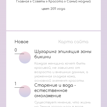
Главная
»
Cоветы
»
Красота
»
Самый модный
цвет 2011 года
Новое
Карта сайта
0
Шугаринг эпиляция зоны
Шугаринг эпиляция зоны
бикини
бикини
Каждая женщина хочет быть
красивой, не зависимо от
возраста и внешних данных, а
ухоженная гладкая кожа,
основной элемент красоты.
1
Старение и вода -
Старение и вода -
естественное
естественное
омоложение
омоложение
Существует мнение, что жизнь
на Земле зародилась в воде.