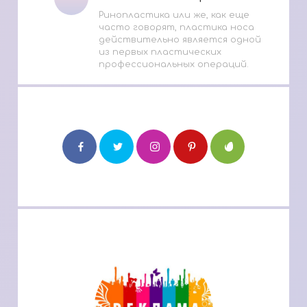
Ринопластика или же, как еще
часто говорят, пластика носа
действительно является одной
из первых пластических
профессиональных операций.