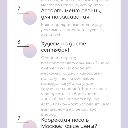
мастера используют бритвы.
7
Ассортимент ресниц
Ассортимент ресниц
для наращивания
для наращивания
Какие прекрасные ресницы у
рекламных красавиц – густые,
длинные!
8
Худеем на диете
Худеем на диете
сентября!
сентября!
Осенний период
предоставляет отличный шанс
для желающих сбросить
несколько лишних килограмм,
потому что на сентябрь
приходится уборка урожая
фруктов и овощей. Кроме того,
что организм сбрасывает
лишний вес, в этот период
есть возможность зарядить его
витаминами на целый год
вперед
9
Коррекция носа в
Коррекция носа в
Москве. Какие цены?
Москве. Какие цены?