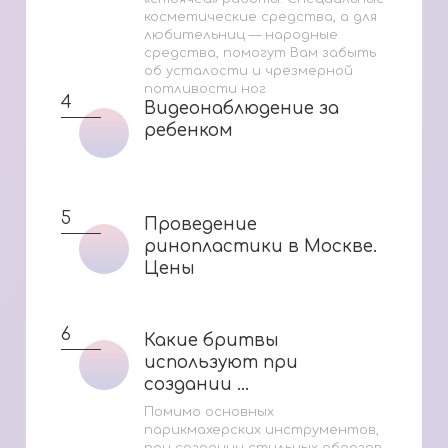
косметические средства, а для
любительниц — народные
средства, помогут Вам забыть
об усталости и чрезмерной
потливости ног
4
Видеонаблюдение за
Видеонаблюдение за
ребенком
ребенком
5
Проведение
Проведение
ринопластики в Москве.
ринопластики в Москве.
Цены
Цены
6
Какие бритвы
Какие бритвы
используют при
используют при
создании ...
создании ...
Помимо основных
парикмахерских инструментов,
при создании стильных образов