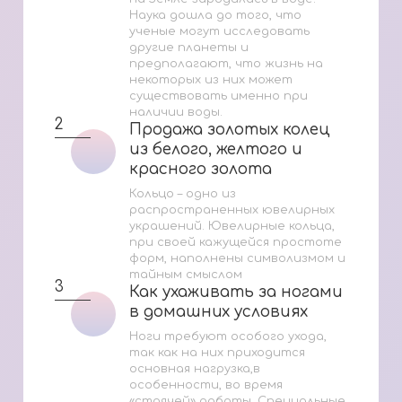
Наука дошла до того, что
ученые могут исследовать
другие планеты и
предполагают, что жизнь на
некоторых из них может
существовать именно при
наличии воды.
2
Продажа золотых колец
Продажа золотых колец
из белого, желтого и
из белого, желтого и
красного золота
красного золота
Кольцо – одно из
распространенных ювелирных
украшений. Ювелирные кольца,
при своей кажущейся простоте
форм, наполнены символизмом и
тайным смыслом
3
Как ухаживать за ногами
Как ухаживать за ногами
в домашних условиях
в домашних условиях
Ноги требуют особого ухода,
так как на них приходится
основная нагрузка,в
особенности, во время
«стоячей» работы. Специальные