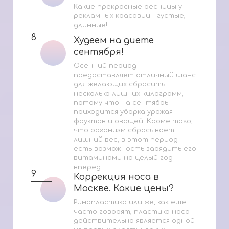
Какие прекрасные ресницы у
рекламных красавиц – густые,
длинные!
8
Худеем на диете
Худеем на диете
сентября!
сентября!
Осенний период
предоставляет отличный шанс
для желающих сбросить
несколько лишних килограмм,
потому что на сентябрь
приходится уборка урожая
фруктов и овощей. Кроме того,
что организм сбрасывает
лишний вес, в этот период
есть возможность зарядить его
витаминами на целый год
вперед
9
Коррекция носа в
Коррекция носа в
Москве. Какие цены?
Москве. Какие цены?
Ринопластика или же, как еще
часто говорят, пластика носа
действительно является одной