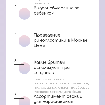
потливости ног
4
Видеонаблюдение за
Видеонаблюдение за
ребенком
ребенком
5
Проведение
Проведение
ринопластики в Москве.
ринопластики в Москве.
Цены
Цены
6
Какие бритвы
Какие бритвы
используют при
используют при
создании ...
создании ...
Помимо основных
парикмахерских инструментов,
при создании стильных образов
мастера используют бритвы.
7
Ассортимент ресниц
Ассортимент ресниц
для наращивания
для наращивания