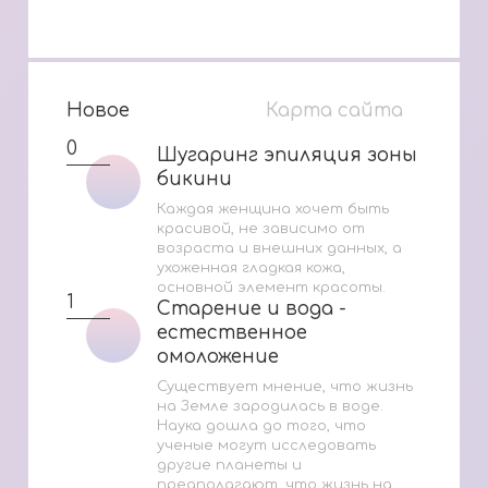
Новое
Карта сайта
0
Шугаринг эпиляция зоны
Шугаринг эпиляция зоны
бикини
бикини
Каждая женщина хочет быть
красивой, не зависимо от
возраста и внешних данных, а
ухоженная гладкая кожа,
основной элемент красоты.
1
Старение и вода -
Старение и вода -
естественное
естественное
омоложение
омоложение
Существует мнение, что жизнь
на Земле зародилась в воде.
Наука дошла до того, что
ученые могут исследовать
другие планеты и
предполагают, что жизнь на