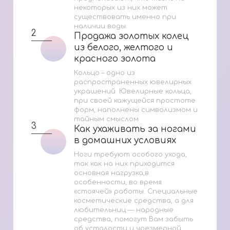
некоторых из них может
существовать именно при
наличии воды.
2
Продажа золотых колец
Продажа золотых колец
из белого, желтого и
из белого, желтого и
красного золота
красного золота
Кольцо – одно из
распространенных ювелирных
украшений. Ювелирные кольца,
при своей кажущейся простоте
форм, наполнены символизмом и
тайным смыслом
3
Как ухаживать за ногами
Как ухаживать за ногами
в домашних условиях
в домашних условиях
Ноги требуют особого ухода,
так как на них приходится
основная нагрузка,в
особенности, во время
«стоячей» работы. Специальные
косметические средства, а для
любительниц — народные
средства, помогут Вам забыть
об усталости и чрезмерной