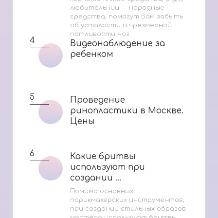
любительниц — народные
средства, помогут Вам забыть
об усталости и чрезмерной
потливости ног
4
Видеонаблюдение за
Видеонаблюдение за
ребенком
ребенком
5
Проведение
Проведение
ринопластики в Москве.
ринопластики в Москве.
Цены
Цены
6
Какие бритвы
Какие бритвы
используют при
используют при
создании ...
создании ...
Помимо основных
парикмахерских инструментов,
при создании стильных образов
мастера используют бритвы.