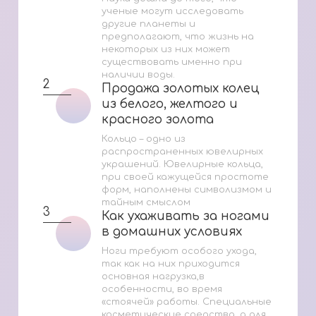
ученые могут исследовать
другие планеты и
предполагают, что жизнь на
некоторых из них может
существовать именно при
наличии воды.
2
Продажа золотых колец
Продажа золотых колец
из белого, желтого и
из белого, желтого и
красного золота
красного золота
Кольцо – одно из
распространенных ювелирных
украшений. Ювелирные кольца,
при своей кажущейся простоте
форм, наполнены символизмом и
тайным смыслом
3
Как ухаживать за ногами
Как ухаживать за ногами
в домашних условиях
в домашних условиях
Ноги требуют особого ухода,
так как на них приходится
основная нагрузка,в
особенности, во время
«стоячей» работы. Специальные
косметические средства, а для