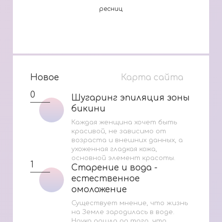
ресниц
Новое
Карта сайта
0
Шугаринг эпиляция зоны
Шугаринг эпиляция зоны
бикини
бикини
Каждая женщина хочет быть
красивой, не зависимо от
возраста и внешних данных, а
ухоженная гладкая кожа,
основной элемент красоты.
1
Старение и вода -
Старение и вода -
естественное
естественное
омоложение
омоложение
Существует мнение, что жизнь
на Земле зародилась в воде.
Наука дошла до того, что