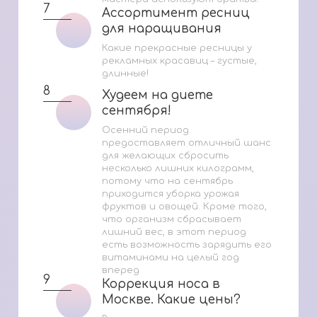
7
Ассортимент ресниц
Ассортимент ресниц
для наращивания
для наращивания
Какие прекрасные ресницы у
рекламных красавиц – густые,
длинные!
8
Худеем на диете
Худеем на диете
сентября!
сентября!
Осенний период
предоставляет отличный шанс
для желающих сбросить
несколько лишних килограмм,
потому что на сентябрь
приходится уборка урожая
фруктов и овощей. Кроме того,
что организм сбрасывает
лишний вес, в этот период
есть возможность зарядить его
витаминами на целый год
вперед
9
Коррекция носа в
Коррекция носа в
Москве. Какие цены?
Москве. Какие цены?