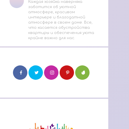
Каждая хозяйка наверняка
заботится об уютной
атмосфере, красивом
интерьере и благодатной
атмосфере в своем доме. Все,
что касается обустройства
квартиры и обеспечения уюта
крайне важно для нас.