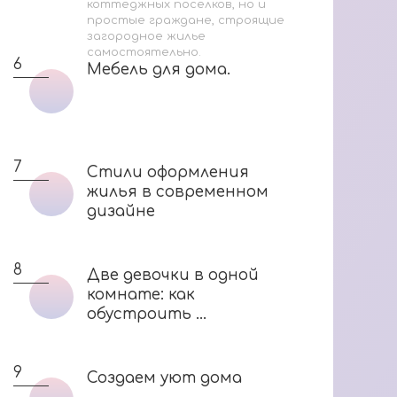
коттеджных поселков, но и
простые граждане, строящие
загородное жилье
самостоятельно.
6
Мебель для дома.
Мебель для дома.
7
Стили оформления
Стили оформления
жилья в современном
жилья в современном
дизайне
дизайне
8
Две девочки в одной
Две девочки в одной
комнате: как
комнате: как
обустроить ...
обустроить ...
9
Создаем уют дома
Создаем уют дома