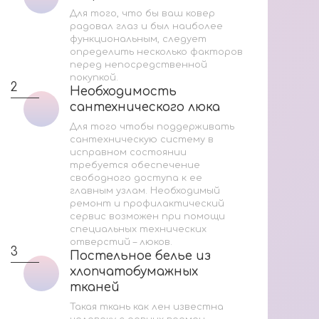
Ак
Для того, что бы ваш ковер
радовал глаз и был наиболее
Со
функциональным, следует
определить несколько факторов
перед непосредственной
Мас
покупкой.
2
Необходимость
Необходимость
сантехнического люка
сантехнического люка
2
Для того чтобы поддерживать
сантехническую систему в
исправном состоянии
требуется обеспечение
свободного доступа к ее
главным узлам. Необходимый
ремонт и профилактический
3
сервис возможен при помощи
специальных технических
отверстий – люков.
3
Постельное белье из
Постельное белье из
хлопчатобумажных
хлопчатобумажных
тканей
тканей
За
Такая ткань как лен известна