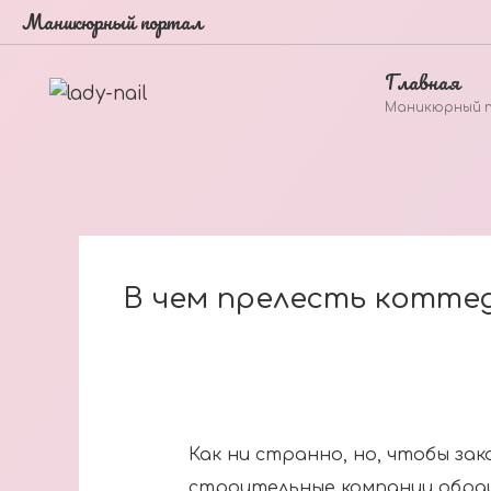
Маникюрный портал
Главная
Маникюрный 
В чем прелесть котте
Как ни странно, но, чтобы з
строительные компании обра