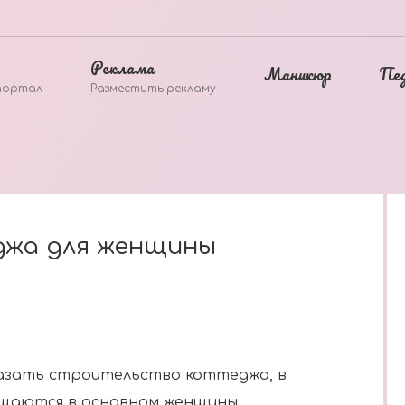
Реклама
Маникюр
Пе
портал
Разместить рекламу
джа для женщины
аказать строительство коттеджа, в
щаются в основном женщины.