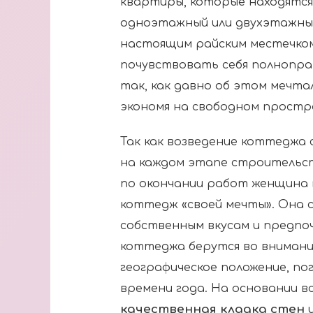
квартиры, которые находятся
одноэтажный или двухэтажны
настоящим райским местечком
почувствовать себя полнопра
так, как давно об этом мечтал
экономя на свободном простр
Так как возведение коттеджа 
на каждом этапе строительст
по окончании работ женщина 
коттедж «своей мечты». Она 
собственным вкусам и предпо
коттеджа берутся во внимани
географическое положение, по
времени года. На основании в
качественная кладка стен
и