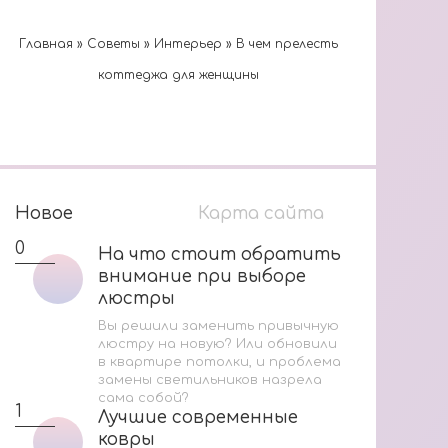
Главная
»
Cоветы
»
Интерьер
»
В чем прелесть
коттеджа для женщины
Новое
Карта сайта
0
1
На что стоит обратить
На что стоит обратить
внимание при выборе
внимание при выборе
люстры
люстры
Вы решили заменить привычную
люстру на новую? Или обновили
в квартире потолки, и проблема
В
замены светильников назрела
сама собой?
М
1
Лучшие современные
Лучшие современные
И
ковры
ковры