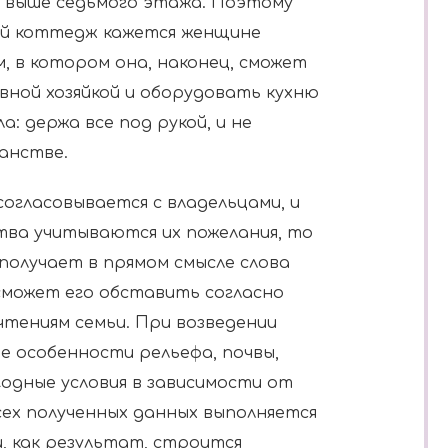
 выше седьмого этажа. Поэтому
й коттедж кажется женщине
, в котором она, наконец, сможет
вной хозяйкой и оборудовать кухню
а: держа все под рукой, и не
анстве.
согласовывается с владельцами, и
ва учитываются их пожелания, то
получает в прямом смысле слова
сможет его обставить согласно
чтениям семьи. При возведении
е особенности рельефа, почвы,
годные условия в зависимости от
сех полученных данных выполняется
, как результат, строится