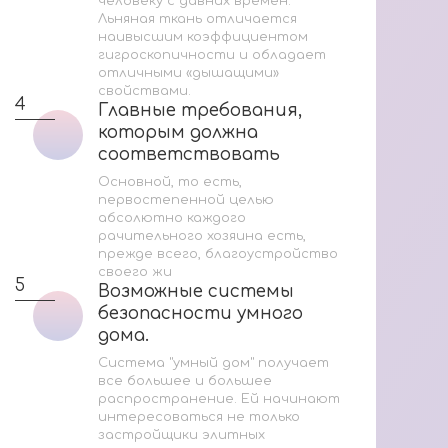
человеку с давних времен.
Ук
Льняная ткань отличается
наивысшим коэффициентом
Н
гигроскопичности и обладает
отличными «дышащими»
свойствами.
4
4
Главные требования,
Главные требования,
которым должна
которым должна
соответствовать
соответствовать
любая качественная ...
любая качественная ...
Основной, то есть,
первостепенной целью
абсолютно каждого
рачительного хозяина есть,
5
прежде всего, благоустройство
своего жи
5
Возможные системы
Возможные системы
безопасности умного
безопасности умного
дома.
дома.
Система "умный дом" получает
все большее и большее
распространение. Ей начинают
интересоваться не только
застройщики элитных