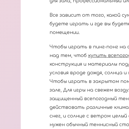
для зала, профессиональный и
Все зависит от того, какой су
будете играть и где вы будете
помещении.
Чтобы играть в пинг-понг на
над тем, чтоб
купить всепог
конструкция и материалы под
условия вроде дождя, солнца и
Чтобы играть в закрытом пом
зале, Для игры на свежем возд
защищенный всепогодный тенн
действовать различные климат
снег, и солнце с ветром целый 
нужен обычный теннисный стол