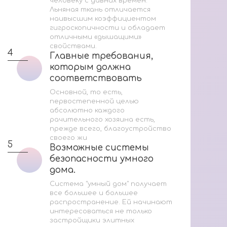
человеку с давних времен.
Ук
Льняная ткань отличается
наивысшим коэффициентом
Н
гигроскопичности и обладает
отличными «дышащими»
свойствами.
4
4
Главные требования,
Главные требования,
которым должна
которым должна
соответствовать
соответствовать
любая качественная ...
любая качественная ...
Основной, то есть,
первостепенной целью
абсолютно каждого
рачительного хозяина есть,
5
прежде всего, благоустройство
своего жи
5
Возможные системы
Возможные системы
безопасности умного
безопасности умного
дома.
дома.
Система "умный дом" получает
все большее и большее
распространение. Ей начинают
интересоваться не только
застройщики элитных