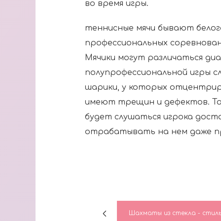
во время игры.
теннисные мячи бывают белого
профессиональных соревнован
Мячики могут различаться ди
полупрофессиональной игры с
шарики, у которых отцентрир
имеют трещин и дефектов. Та
будет слушаться игрока дост
отрабатывать на нем даже п
Шахматы из стекла - стил