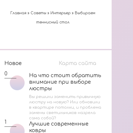
Главная
»
Cоветы
»
Интерьер
»
Выбираем
теннисный стол
Новое
Карта сайта
0
1
На что стоит обратить
На что стоит обратить
внимание при выборе
внимание при выборе
люстры
люстры
Вы решили заменить привычную
люстру на новую? Или обновили
в квартире потолки, и проблема
В
замены светильников назрела
сама собой?
М
1
Лучшие современные
Лучшие современные
И
ковры
ковры