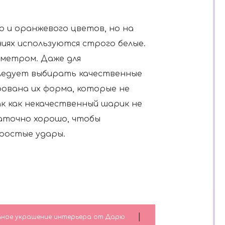
 и оранжевого цветов, но на
иях используются строго белые.
аметром. Даже для
ледует выбирать качественные
ована их форма, которые не
к как некачественный шарик не
аточно хорошо, чтобы
ростые удары.
|
ьное украшение интерьера от Дарю