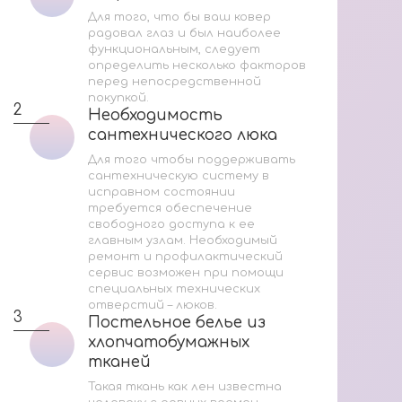
Ак
Для того, что бы ваш ковер
радовал глаз и был наиболее
Со
функциональным, следует
определить несколько факторов
перед непосредственной
Мас
покупкой.
2
Необходимость
Необходимость
сантехнического люка
сантехнического люка
2
Для того чтобы поддерживать
сантехническую систему в
исправном состоянии
требуется обеспечение
свободного доступа к ее
главным узлам. Необходимый
ремонт и профилактический
3
сервис возможен при помощи
специальных технических
отверстий – люков.
3
Постельное белье из
Постельное белье из
хлопчатобумажных
хлопчатобумажных
тканей
тканей
За
Такая ткань как лен известна