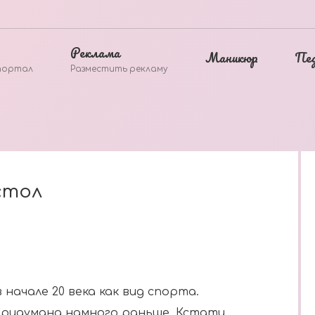
Реклама
Маникюр
Пе
портал
Разместить рекламу
стол
начале 20 века как вид спорта.
 придумана намного раньше. Кстати,