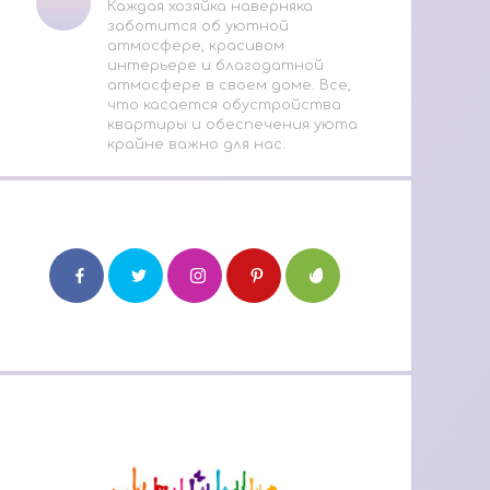
Каждая хозяйка наверняка
заботится об уютной
атмосфере, красивом
интерьере и благодатной
атмосфере в своем доме. Все,
что касается обустройства
квартиры и обеспечения уюта
крайне важно для нас.