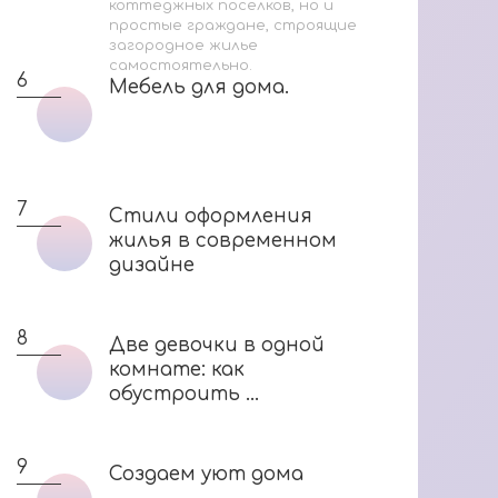
коттеджных поселков, но и
простые граждане, строящие
загородное жилье
самостоятельно.
6
Мебель для дома.
Мебель для дома.
7
Стили оформления
Стили оформления
жилья в современном
жилья в современном
дизайне
дизайне
8
Две девочки в одной
Две девочки в одной
комнате: как
комнате: как
обустроить ...
обустроить ...
9
Создаем уют дома
Создаем уют дома