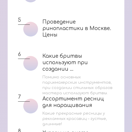
5
Проведение
Проведение
ринопластики в Москве.
ринопластики в Москве.
Цены
Цены
6
Какие бритвы
Какие бритвы
используют при
используют при
создании ...
создании ...
Помимо основных
парикмахерских инструментов,
при создании стильных образов
мастера используют бритвы.
7
Ассортимент ресниц
Ассортимент ресниц
для наращивания
для наращивания
Какие прекрасные ресницы у
рекламных красавиц – густые,
длинные!
8