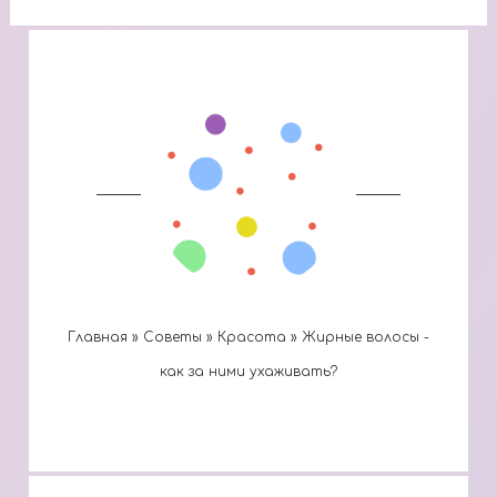
Главная
»
Cоветы
»
Красота
»
Жирные волосы -
как за ними ухаживать?