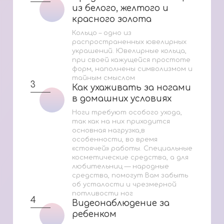
из белого, желтого и
из белого, желтого и
красного золота
красного золота
Кольцо – одно из
распространенных ювелирных
украшений. Ювелирные кольца,
при своей кажущейся простоте
форм, наполнены символизмом и
тайным смыслом
3
Как ухаживать за ногами
Как ухаживать за ногами
в домашних условиях
в домашних условиях
Ноги требуют особого ухода,
так как на них приходится
основная нагрузка,в
особенности, во время
«стоячей» работы. Специальные
косметические средства, а для
любительниц — народные
средства, помогут Вам забыть
об усталости и чрезмерной
потливости ног
4
Видеонаблюдение за
Видеонаблюдение за
ребенком
ребенком