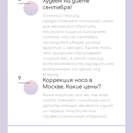
Худеем на диете
Худеем на диете
сентября!
сентября!
Осенний период
предоставляет отличный шанс
для желающих сбросить
несколько лишних килограмм,
потому что на сентябрь
приходится уборка урожая
фруктов и овощей. Кроме того,
что организм сбрасывает
лишний вес, в этот период
есть возможность зарядить его
витаминами на целый год
вперед
9
Коррекция носа в
Коррекция носа в
Москве. Какие цены?
Москве. Какие цены?
Ринопластика или же, как еще
часто говорят, пластика носа
действительно является одной
из первых пластических
профессиональных операций.