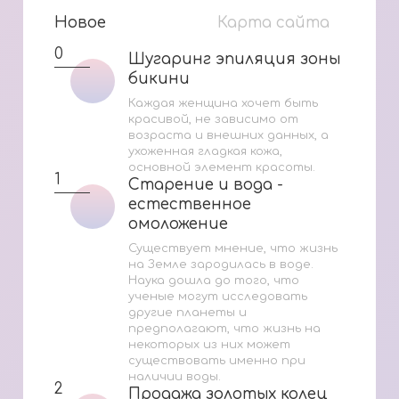
Новое
Карта сайта
0
Шугаринг эпиляция зоны
Шугаринг эпиляция зоны
бикини
бикини
Каждая женщина хочет быть
красивой, не зависимо от
возраста и внешних данных, а
ухоженная гладкая кожа,
основной элемент красоты.
1
Старение и вода -
Старение и вода -
естественное
естественное
омоложение
омоложение
Существует мнение, что жизнь
на Земле зародилась в воде.
Наука дошла до того, что
ученые могут исследовать
другие планеты и
предполагают, что жизнь на
некоторых из них может
существовать именно при
наличии воды.
2
Продажа золотых колец
Продажа золотых колец