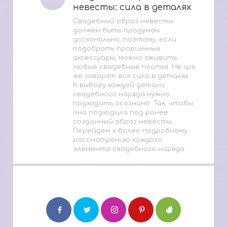
невесты: сила в деталях
невесты: сила в деталях
Свадебный образ невесты
должен быть продуман
досконально, поэтому, если
подобрать правильные
аксессуары, можно оживить
любые свадебные платья. Не зря
же говорят: вся сила в деталях.
К выбору каждой детали
свадебного наряда нужно
подходить осознано. Так, чтобы
она подходила под ранее
созданный образ невесты.
Перейдем к более подробному
рассмотрению каждого
элемента свадебного наряда.