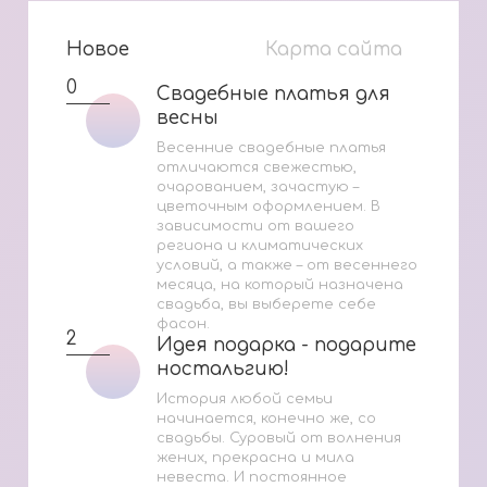
Новое
Карта сайта
0
Свадебные платья для
Свадебные платья для
весны
весны
Весенние свадебные платья
отличаются свежестью,
очарованием, зачастую –
цветочным оформлением. В
зависимости от вашего
региона и климатических
условий, а также – от весеннего
месяца, на который назначена
свадьба, вы выберете себе
фасон.
2
Идея подарка - подарите
Идея подарка - подарите
ностальгию!
ностальгию!
История любой семьи
начинается, конечно же, со
свадьбы. Суровый от волнения
жених, прекрасна и мила
невеста. И постоянное