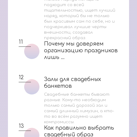
подходит со всей
тщательностью, ищет лучший
наряд, который бы не только
был красивым сам по себе, но и
подчеркивал лучшие черты
внешности, создавал
прекрасный образ.
11
Почему мы доверяем
Почему мы доверяем
организацию праздников
организацию праздников
лишь ...
лишь ...
12
Залы для свадебных
Залы для свадебных
банкетов
банкетов
Свадебные банкеты бывают
разные. Кому-то необходим
только самый дорогой зал и
самый длинный лимузин, а кто-
то во всём разумно ищет
компромиссы.
13
Как правильно выбрать
Как правильно выбрать
свадебный образ
свадебный образ