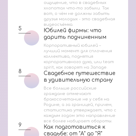
ощущение, что в свадебных
хлопотах что-то забыли. Так
вот, о чём не должны забыть
друзья молодых - это свадебная
видеосъёмка.
5
Юбилей фирмы: что
Юбилей фирмы: что
дарить подчиненным
дарить подчиненным
Корпоративный юбилей –
лучший момент для сплочения
коллектива, поднятия
корпоративного духа, или team
spirit, как говорят на Западе.
8
Свадебное путешествие
Свадебное путешествие
в удивительную страну
в удивительную страну
Все больше российские
граждане отмечают
бракосочетание не у себя на
Родине, а за границей, причем,
статистика утверждает, что с
каждым годом это направление
все более набирает обороты.
9
Как подготовиться к
Как подготовиться к
свадьбе: от "А" до "Я"
свадьбе: от "А" до "Я"