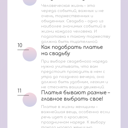
Человеческая жизнь – это
череда событий, важных и не
очень, торжественных и
обыденных. Свадьба – одно из
наиболее значимых событий в
жизни каждого человека. И
подготовка к такому торжеству
должна быть тщательной
10
Как подобрать платье
Как подобрать платье
на свадьбу
на свадьбу
При выборе свадебного наряда
нужно учитывать, что вам
предстоит проходить в нем с
утра до позднего вечера, оно
должно быть удобным, легким и
не стеснять ваших движений.
11
Платья бывают разные –
Платья бывают разные –
главное выбрать свое!
главное выбрать свое!
Платье в жизни женщины –
важнейшая вещь, особенно если
речь идет о красивом,
праздничном наряде. К выбору
такого наряда женщина