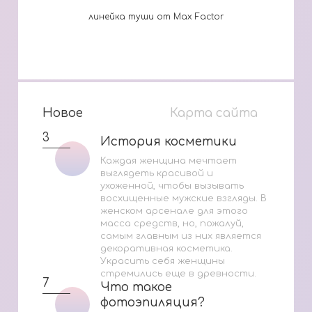
линейка туши от Max Factor
Новое
Карта сайта
3
История косметики
История косметики
Каждая женщина мечтает
выглядеть красивой и
ухоженной, чтобы вызывать
восхищенные мужские взгляды. В
женском арсенале для этого
масса средств, но, пожалуй,
самым главным из них является
декоративная косметика.
Украсить себя женщины
стремились еще в древности.
7
Что такое
Что такое
фотоэпиляция?
фотоэпиляция?