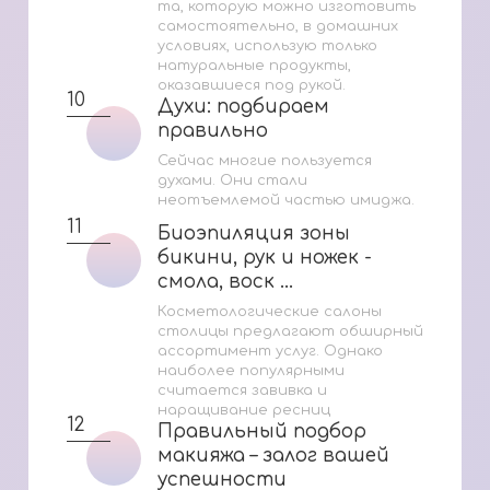
та, которую можно изготовить
самостоятельно, в домашних
условиях, использую только
натуральные продукты,
оказавшиеся под рукой.
10
Духи: подбираем
Духи: подбираем
правильно
правильно
Сейчас многие пользуется
духами. Они стали
неотъемлемой частью имиджа.
11
Биоэпиляция зоны
Биоэпиляция зоны
бикини, рук и ножек -
бикини, рук и ножек -
смола, воск ...
смола, воск ...
Косметологические салоны
столицы предлагают обширный
ассортимент услуг. Однако
наиболее популярными
считается завивка и
наращивание ресниц
12
Правильный подбор
Правильный подбор
макияжа – залог вашей
макияжа – залог вашей
успешности
успешности