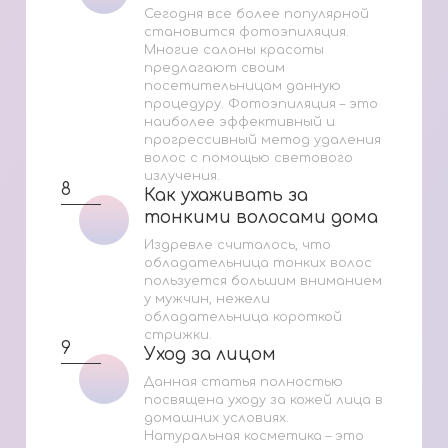
Сегодня все более популярной
становится фотоэпиляция.
Многие салоны красоты
предлагают своим
посетительницам данную
процедуру. Фотоэпиляция – это
наиболее эффективный и
прогрессивный метод удаления
волос с помощью светового
излучения.
8
Как ухаживать за
Как ухаживать за
тонкими волосами дома
тонкими волосами дома
Издревле считалось, что
обладательница тонких волос
пользуется большим вниманием
у мужчин, нежели
обладательница короткой
стрижки.
9
Уход за лицом
Уход за лицом
Данная статья полностью
посвящена уходу за кожей лица в
домашних условиях.
Натуральная косметика – это