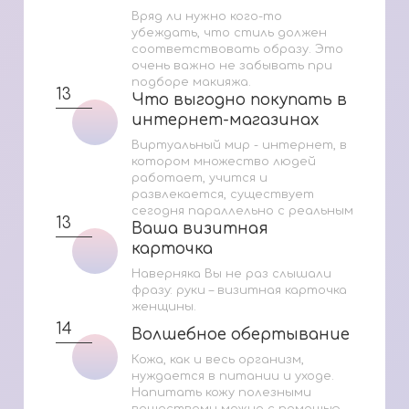
Вряд ли нужно кого-то
убеждать, что стиль должен
соответствовать образу. Это
очень важно не забывать при
подборе макияжа.
13
Что выгодно покупать в
Что выгодно покупать в
интернет-магазинах
интернет-магазинах
Виртуальный мир - интернет, в
котором множество людей
работает, учится и
развлекается, существует
сегодня параллельно с реальным
13
Ваша визитная
Ваша визитная
карточка
карточка
Наверняка Вы не раз слышали
фразу: руки – визитная карточка
женщины.
14
Волшебное обертывание
Волшебное обертывание
Кожа, как и весь организм,
нуждается в питании и уходе.
Напитать кожу полезными