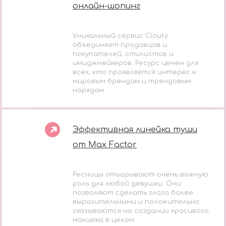
онлайн-шопинг
Уникальный сервис Clouty
объединяет продавцов и
покупателей, стилистов и
имиджмейкеров. Ресурс ценен для
всех, кто проявляется интерес к
мировым брендам и трендовым
нарядам.
Эффективная линейка туши
от Max Factor
Ресницы отыгрывают очень важную
роль для любой девушки. Они
позволяют сделать глаза более
выразительными и положительно
сказываются на создании красивого
макияжа в целом.