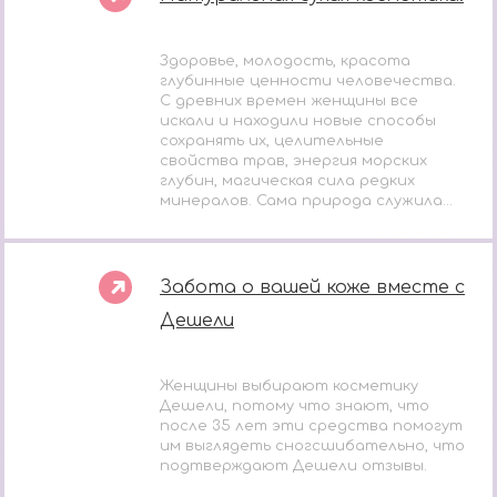
Здоровье, молодость, красота
глубинные ценности человечества.
С древних времен женщины все
искали и находили новые способы
сохранять их, целительные
свойства трав, энергия морских
глубин, магическая сила редких
минералов. Сама природа служила...
Забота о вашей коже вместе с
Дешели
Женщины выбирают косметику
Дешели, потому что знают, что
после 35 лет эти средства помогут
им выглядеть сногсшибательно, что
подтверждают Дешели отзывы.