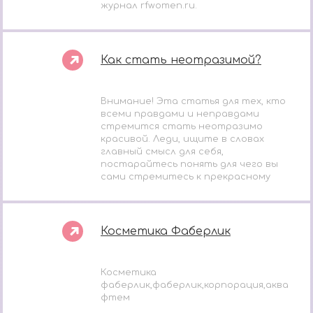
журнал rfwomen.ru.
Как стать неотразимой?
Внимание! Эта статья для тех, кто
всеми правдами и неправдами
стремится стать неотразимо
красивой. Леди, ищите в словах
главный смысл для себя,
постарайтесь понять для чего вы
сами стремитесь к прекрасному
Косметика Фаберлик
Косметика
фаберлик,фаберлик,корпорация,аква
фтем