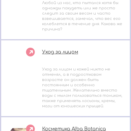
Любой из нас, кто пытался хотя бы
однажды похудеть или же просто
следит за своим весом и часто
взвешивается, замечал, что вес его
колеблется в течение дня. Какова же
причина?
Уход за лицом
Уход за лицом и кожей никто не
отменял, а в подростковом
возрасте он должен быть
постоянным и особенно
тщательным. Желательно вместо
воды с мылом пользоваться тоником,
также применять лосьоны, кремы,
мази от юношеских прыщей.
Косметика Alba Botanica