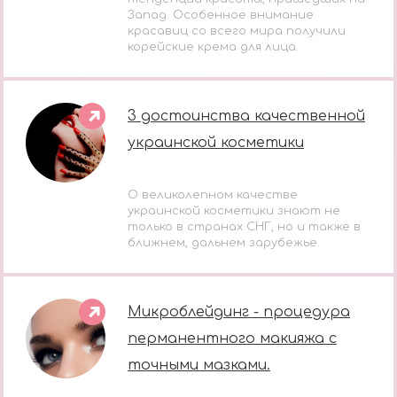
Запад. Особенное внимание
красавиц со всего мира получили
корейские крема для лица.
3 достоинства качественной
украинской косметики
О великолепном качестве
украинской косметики знают не
только в странах СНГ, но и также в
ближнем, дальнем зарубежье.
Микроблейдинг - процедура
перманентного макияжа с
точными мазками.