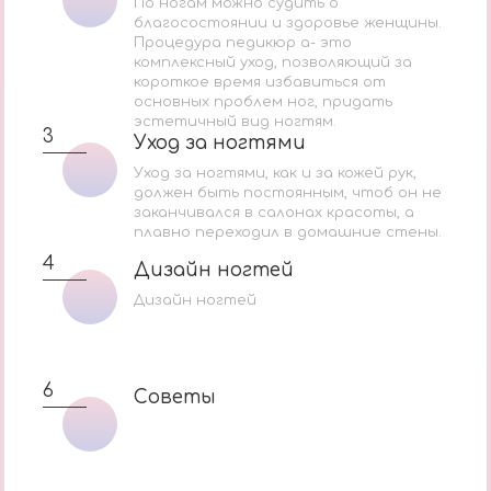
По ногам можно судить о
благосостоянии и здоровье женщины.
Процедура педикюр а- это
комплексный уход, позволяющий за
короткое время избавиться от
основных проблем ног, придать
эстетичный вид ногтям.
3
Уход за ногтями
Уход за ногтями
Уход за ногтями, как и за кожей рук,
должен быть постоянным, чтоб он не
заканчивался в салонах красоты, а
плавно переходил в домашние стены.
4
Дизайн ногтей
Дизайн ногтей
Дизайн ногтей
6
Cоветы
Cоветы