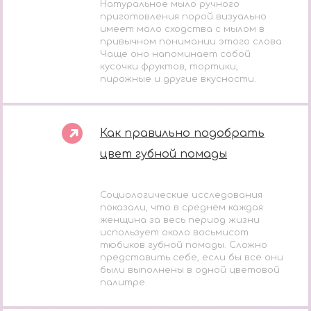
Натуральное мыло ручного
приготовления порой визуально
имеет мало сходства с мылом в
привычном понимании этого слова.
Чаще оно напоминает собой
кусочки фруктов, тортики,
пирожные и другие вкусности.
Как правильно подобрать
цвет губной помады
Социологические исследования
показали, что в среднем каждая
женщина за весь период жизни
использует около восьмисот
тюбиков губной помады. Сложно
представить себе, если бы все они
были выполнены в одной цветовой
палитре.