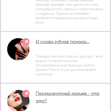
Многие элитные парфюмерные
бренды прежде, чем достичь пика
популярности, прошли через взлеты
и падения. Одним из таковых
является парфюмерный Дом Hugo
Boss.
И снова губная помада...
Помада теснит блески для губ - это
видно по всем показам.
Основательница бренда Lipstick
Queen Поппи Кинг рассказывает
историю
Перманентный макияж - что
это?