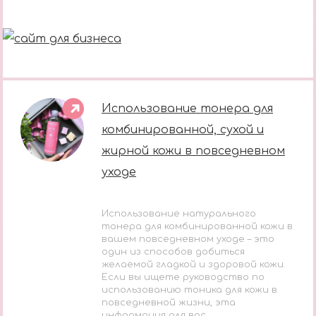
Использование тонера для
комбинированной, сухой и
жирной кожи в повседневном
уходе
Использование натурального
тонера для комбинированной кожи в
вашем повседневном уходе – это
один из способов добиться
желаемой гладкой и здоровой кожи.
Если вы ищете руководство по
использованию тоника для кожи в
повседневной жизни, эта
информация для вас