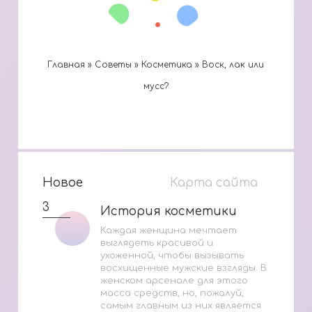
Главная
»
Cоветы
»
Косметика
»
Воск, лак или
мусс?
Новое
Карта сайта
3
История косметики
История косметики
Каждая женщина мечтает
выглядеть красивой и
ухоженной, чтобы вызывать
восхищенные мужские взгляды. В
женском арсенале для этого
масса средств, но, пожалуй,
самым главным из них является