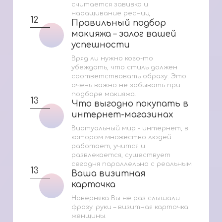
считается завивка и
наращивание ресниц
12
Правильный подбор
Правильный подбор
макияжа – залог вашей
макияжа – залог вашей
успешности
успешности
Вряд ли нужно кого-то
убеждать, что стиль должен
соответствовать образу. Это
очень важно не забывать при
подборе макияжа.
13
Что выгодно покупать в
Что выгодно покупать в
интернет-магазинах
интернет-магазинах
Виртуальный мир - интернет, в
котором множество людей
работает, учится и
развлекается, существует
сегодня параллельно с реальным
13
Ваша визитная
Ваша визитная
карточка
карточка
Наверняка Вы не раз слышали
фразу: руки – визитная карточка
женщины.