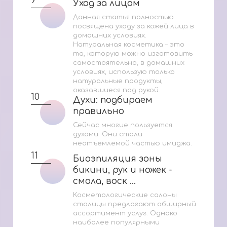
9
Уход за лицом
Уход за лицом
Данная статья полностью
посвящена уходу за кожей лица в
домашних условиях.
Натуральная косметика – это
та, которую можно изготовить
самостоятельно, в домашних
условиях, использую только
натуральные продукты,
оказавшиеся под рукой.
10
Духи: подбираем
Духи: подбираем
правильно
правильно
Сейчас многие пользуется
духами. Они стали
неотъемлемой частью имиджа.
11
Биоэпиляция зоны
Биоэпиляция зоны
бикини, рук и ножек -
бикини, рук и ножек -
смола, воск ...
смола, воск ...
Косметологические салоны
столицы предлагают обширный
ассортимент услуг. Однако
наиболее популярными