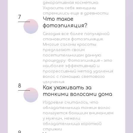
декоративная косметика.
Украсить себя женщины
стремились еще в древности.
7
Что такое
Что такое
фотоэпиляция?
фотоэпиляция?
Сегодня все более популярной
становится фотоэпиляция.
Многие салоны красоты
предлагают своим
посетительницам данную
процедуру. Фотоэпиляция – это
наиболее эффективный и
прогрессивный метод удаления
волос с помощью светового
излучения.
8
Как ухаживать за
Как ухаживать за
тонкими волосами дома
тонкими волосами дома
Издревле считалось, что
обладательница тонких волос
пользуется большим вниманием
у мужчин, нежели
обладательница короткой
стрижки.