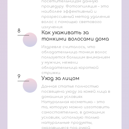
посетительницам данную
процедуру. Фотоэпиляция – это
наиболее эффективный и
прогрессивный метод удаления
волос с помощью светового
излучения.
8
Как ухаживать за
Как ухаживать за
тонкими волосами дома
тонкими волосами дома
Издревле считалось, что
обладательница тонких волос
пользуется большим вниманием
у мужчин, нежели
обладательница короткой
стрижки.
9
Уход за лицом
Уход за лицом
Данная статья полностью
посвящена уходу за кожей лица в
домашних условиях.
Натуральная косметика – это
та, которую можно изготовить
самостоятельно, в домашних
условиях, использую только
натуральные продукты,
оказавшиеся под рукой.