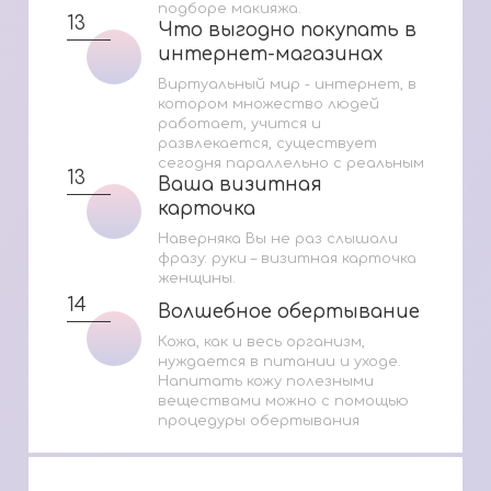
подборе макияжа.
13
Что выгодно покупать в
Что выгодно покупать в
интернет-магазинах
интернет-магазинах
Виртуальный мир - интернет, в
котором множество людей
работает, учится и
развлекается, существует
сегодня параллельно с реальным
13
Ваша визитная
Ваша визитная
карточка
карточка
Наверняка Вы не раз слышали
фразу: руки – визитная карточка
женщины.
14
Волшебное обертывание
Волшебное обертывание
Кожа, как и весь организм,
нуждается в питании и уходе.
Напитать кожу полезными
веществами можно с помощью
процедуры обертывания