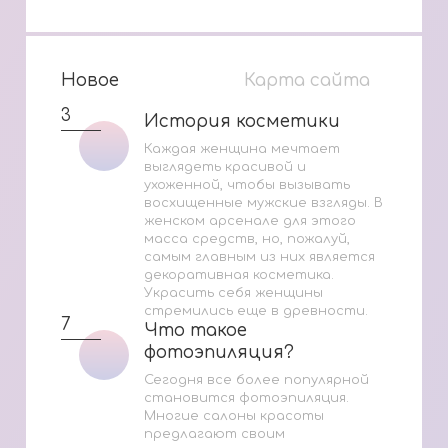
Новое
Карта сайта
3
История косметики
История косметики
Каждая женщина мечтает
выглядеть красивой и
ухоженной, чтобы вызывать
восхищенные мужские взгляды. В
женском арсенале для этого
масса средств, но, пожалуй,
самым главным из них является
декоративная косметика.
Украсить себя женщины
стремились еще в древности.
7
Что такое
Что такое
фотоэпиляция?
фотоэпиляция?
Сегодня все более популярной
становится фотоэпиляция.
Многие салоны красоты
предлагают своим