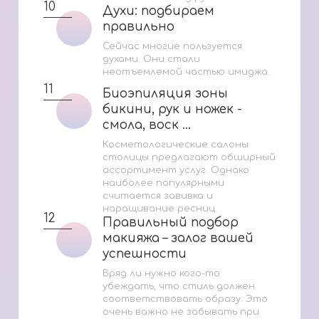
10
Духи: подбираем
Духи: подбираем
правильно
правильно
Сейчас многие пользуется
духами. Они стали
неотъемлемой частью имиджа.
11
Биоэпиляция зоны
Биоэпиляция зоны
бикини, рук и ножек -
бикини, рук и ножек -
смола, воск ...
смола, воск ...
Косметологические салоны
столицы предлагают обширный
ассортимент услуг. Однако
наиболее популярными
считается завивка и
наращивание ресниц
12
Правильный подбор
Правильный подбор
макияжа – залог вашей
макияжа – залог вашей
успешности
успешности
Вряд ли нужно кого-то
убеждать, что стиль должен
соответствовать образу. Это
очень важно не забывать при