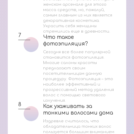
женском арсенале для этого
масса средств, но, пожалуй,
самым главным из них является
декоративная косметика.
Украсить себя женщины
стремились еще в древности.
7
Что такое
Что такое
фотоэпиляция?
фотоэпиляция?
Сегодня все более популярной
становится фотоэпиляция.
Многие салоны красоты
предлагают своим
посетительницам данную
процедуру. Фотоэпиляция – это
наиболее эффективный и
прогрессивный метод удаления
волос с помощью светового
излучения.
8
Как ухаживать за
Как ухаживать за
тонкими волосами дома
тонкими волосами дома
Издревле считалось, что
обладательница тонких волос
пользуется большим вниманием