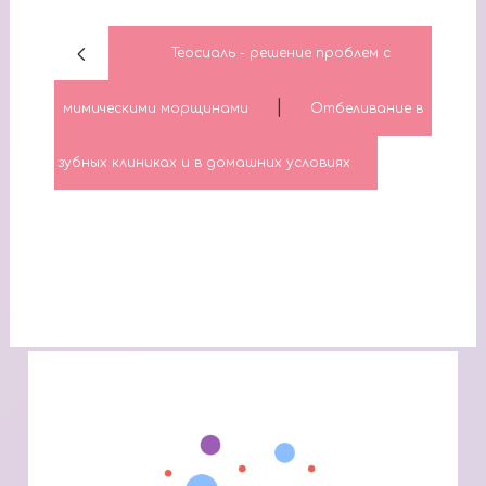
Теосиаль - решение проблем с
|
мимическими морщинами
Отбеливание в
зубных клиниках и в домашних условиях