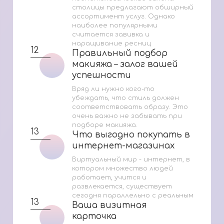
столицы предлагают обширный
ассортимент услуг. Однако
наиболее популярными
считается завивка и
наращивание ресниц
12
Правильный подбор
Правильный подбор
макияжа – залог вашей
макияжа – залог вашей
успешности
успешности
Вряд ли нужно кого-то
убеждать, что стиль должен
соответствовать образу. Это
очень важно не забывать при
подборе макияжа.
13
Что выгодно покупать в
Что выгодно покупать в
интернет-магазинах
интернет-магазинах
Виртуальный мир - интернет, в
котором множество людей
работает, учится и
развлекается, существует
сегодня параллельно с реальным
13
Ваша визитная
Ваша визитная
карточка
карточка