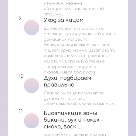
у мужчин, нежели
обладательница короткой
стрижки.
9
Уход за лицом
Уход за лицом
Данная статья полностью
посвящена уходу за кожей лица в
домашних условиях.
Натуральная косметика – это
та, которую можно изготовить
самостоятельно, в домашних
условиях, использую только
натуральные продукты,
оказавшиеся под рукой.
10
Духи: подбираем
Духи: подбираем
правильно
правильно
Сейчас многие пользуется
духами. Они стали
неотъемлемой частью имиджа.
11
Биоэпиляция зоны
Биоэпиляция зоны
бикини, рук и ножек -
бикини, рук и ножек -
смола, воск ...
смола, воск ...
Косметологические салоны