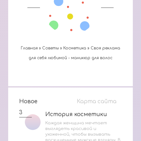
Главная
»
Cоветы
»
Косметика
»
Своя реклама
для себя любимой - маникюр для волос
Новое
Карта сайта
3
История косметики
История косметики
Каждая женщина мечтает
выглядеть красивой и
ухоженной, чтобы вызывать
восхищенные мужские взгляды. В