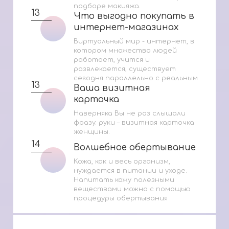
подборе макияжа.
13
Что выгодно покупать в
Что выгодно покупать в
интернет-магазинах
интернет-магазинах
Виртуальный мир - интернет, в
котором множество людей
работает, учится и
развлекается, существует
сегодня параллельно с реальным
13
Ваша визитная
Ваша визитная
карточка
карточка
Наверняка Вы не раз слышали
фразу: руки – визитная карточка
женщины.
14
Волшебное обертывание
Волшебное обертывание
Кожа, как и весь организм,
нуждается в питании и уходе.
Напитать кожу полезными
веществами можно с помощью
процедуры обертывания