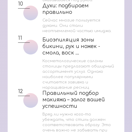
10
Духи: подбираем
Духи: подбираем
правильно
правильно
Сейчас многие пользуется
духами. Они стали
неотъемлемой частью имиджа.
11
Биоэпиляция зоны
Биоэпиляция зоны
бикини, рук и ножек -
бикини, рук и ножек -
смола, воск ...
смола, воск ...
Косметологические салоны
столицы предлагают обширный
ассортимент услуг. Однако
наиболее популярными
считается завивка и
наращивание ресниц
12
Правильный подбор
Правильный подбор
макияжа – залог вашей
макияжа – залог вашей
успешности
успешности
Вряд ли нужно кого-то
убеждать, что стиль должен
соответствовать образу. Это
очень важно не забывать при