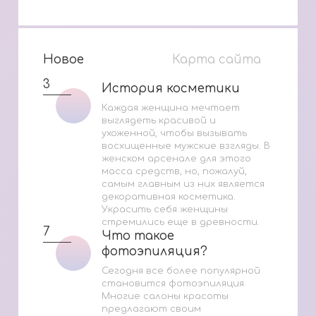
Новое
Карта сайта
3
История косметики
История косметики
Каждая женщина мечтает
выглядеть красивой и
ухоженной, чтобы вызывать
восхищенные мужские взгляды. В
женском арсенале для этого
масса средств, но, пожалуй,
самым главным из них является
декоративная косметика.
Украсить себя женщины
стремились еще в древности.
7
Что такое
Что такое
фотоэпиляция?
фотоэпиляция?
Сегодня все более популярной
становится фотоэпиляция.
Многие салоны красоты
предлагают своим