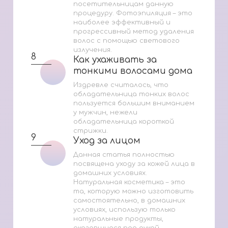
посетительницам данную
процедуру. Фотоэпиляция – это
наиболее эффективный и
прогрессивный метод удаления
волос с помощью светового
излучения.
8
Как ухаживать за
Как ухаживать за
тонкими волосами дома
тонкими волосами дома
Издревле считалось, что
обладательница тонких волос
пользуется большим вниманием
у мужчин, нежели
обладательница короткой
стрижки.
9
Уход за лицом
Уход за лицом
Данная статья полностью
посвящена уходу за кожей лица в
домашних условиях.
Натуральная косметика – это
та, которую можно изготовить
самостоятельно, в домашних
условиях, использую только
натуральные продукты,
оказавшиеся под рукой.