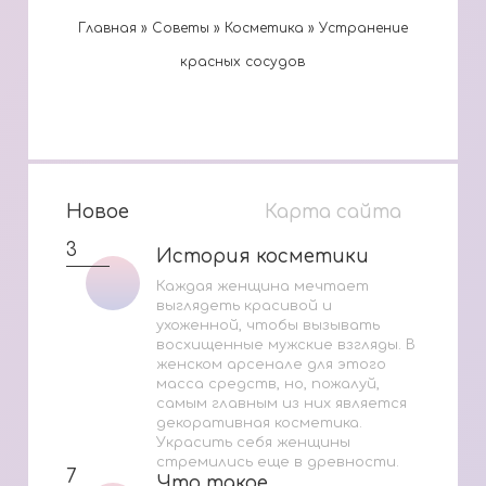
Главная
»
Cоветы
»
Косметика
»
Устранение
красных сосудов
Новое
Карта сайта
3
История косметики
История косметики
Каждая женщина мечтает
выглядеть красивой и
ухоженной, чтобы вызывать
восхищенные мужские взгляды. В
женском арсенале для этого
масса средств, но, пожалуй,
самым главным из них является
декоративная косметика.
Украсить себя женщины
стремились еще в древности.
7
Что такое
Что такое