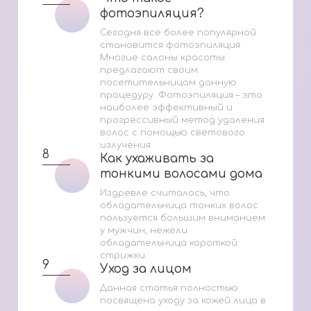
фотоэпиляция?
фотоэпиляция?
Сегодня все более популярной
становится фотоэпиляция.
Многие салоны красоты
предлагают своим
посетительницам данную
процедуру. Фотоэпиляция – это
наиболее эффективный и
прогрессивный метод удаления
волос с помощью светового
излучения.
8
Как ухаживать за
Как ухаживать за
тонкими волосами дома
тонкими волосами дома
Издревле считалось, что
обладательница тонких волос
пользуется большим вниманием
у мужчин, нежели
обладательница короткой
стрижки.
9
Уход за лицом
Уход за лицом
Данная статья полностью
посвящена уходу за кожей лица в