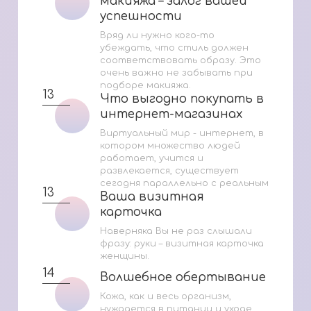
макияжа – залог вашей
макияжа – залог вашей
успешности
успешности
Вряд ли нужно кого-то
убеждать, что стиль должен
соответствовать образу. Это
очень важно не забывать при
подборе макияжа.
13
Что выгодно покупать в
Что выгодно покупать в
интернет-магазинах
интернет-магазинах
Виртуальный мир - интернет, в
котором множество людей
работает, учится и
развлекается, существует
сегодня параллельно с реальным
13
Ваша визитная
Ваша визитная
карточка
карточка
Наверняка Вы не раз слышали
фразу: руки – визитная карточка
женщины.
14
Волшебное обертывание
Волшебное обертывание
Кожа, как и весь организм,
нуждается в питании и уходе.