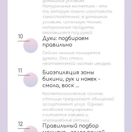
домашних условиях.
Натуральная косметика – это
та, которую можно изготовить
самостоятельно, в домашних
условиях, использую только
натуральные продукты,
оказавшиеся под рукой.
10
Духи: подбираем
Духи: подбираем
правильно
правильно
Сейчас многие пользуется
духами. Они стали
неотъемлемой частью имиджа.
11
Биоэпиляция зоны
Биоэпиляция зоны
бикини, рук и ножек -
бикини, рук и ножек -
смола, воск ...
смола, воск ...
Косметологические салоны
столицы предлагают обширный
ассортимент услуг. Однако
наиболее популярными
считается завивка и
наращивание ресниц
12
Правильный подбор
Правильный подбор