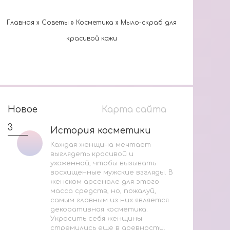
Главная
»
Cоветы
»
Косметика
»
Мыло-скраб для
красивой кожи
Новое
Карта сайта
3
1
История косметики
История косметики
Каждая женщина мечтает
выглядеть красивой и
ухоженной, чтобы вызывать
восхищенные мужские взгляды. В
женском арсенале для этого
масса средств, но, пожалуй,
В
самым главным из них является
М
декоративная косметика.
Украсить себя женщины
И
стремились еще в древности.