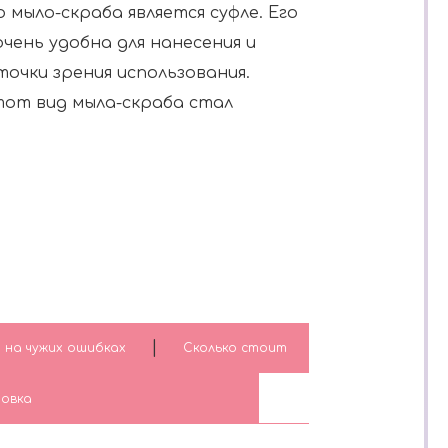
 мыло-скраба является суфле. Его
чень удобна для нанесения и
точки зрения использования.
тот вид мыла-скраба стал
|
я на чужих ошибках
Сколько стоит
овка