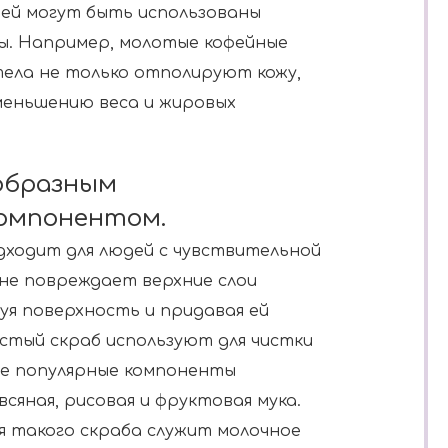
ей могут быть использованы
ы. Например, молотые кофейные
 тела не только отполируют кожу,
меньшению веса и жировых
ообразным
омпонентом.
дходит для людей с чувствительной
 не повреждает верхние слои
руя поверхность и придавая ей
истый скраб используют для чистки
ее популярные компоненты
яная, рисовая и фруктовая мука.
я такого скраба служит молочное