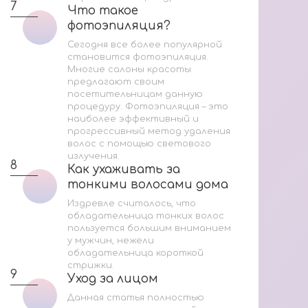
7
Что такое
Что такое
Ак
фотоэпиляция?
фотоэпиляция?
Со
Сегодня все более популярной
становится фотоэпиляция.
Многие салоны красоты
Мас
предлагают своим
посетительницам данную
процедуру. Фотоэпиляция – это
2
наиболее эффективный и
прогрессивный метод удаления
волос с помощью светового
излучения.
8
Как ухаживать за
Как ухаживать за
тонкими волосами дома
тонкими волосами дома
Издревле считалось, что
3
обладательница тонких волос
пользуется большим вниманием
у мужчин, нежели
обладательница короткой
стрижки.
9
Уход за лицом
Уход за лицом
За
Данная статья полностью