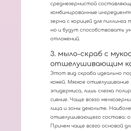
среднезернистой составляющ
комбинированные ингредиент
зерна с корицей для пиллинга
но и будут способствовать у
отложений.
3. мыло-скраб с мук
отшелушивающим к
Этот вид скраба идеально по
кожей. Мягкое отшелушивание
эпидермиса, лишь слегка поли
сияние. Чаще всего мелкозерн
лица и зоны декольте. Наибол
отшелушивающего состава: овс
Причем чаще всего основой дл