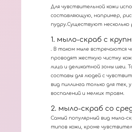
Для чувствительной кожи исп
составляющую, например, ри
пудру.Существуют несколько 
1. мыло-скраб с круп
. В таком мыле встречаются 
проводят жесткую чистку кож
лица и деликатной зоны шеи. 
составы для людей с чувствит
вид пиллинга только для тех, у
воспалений и мелких травм.
2. мыло-скраб со сре
Самый популярный вид мыла-ск
типов кожи, кроме чувствител