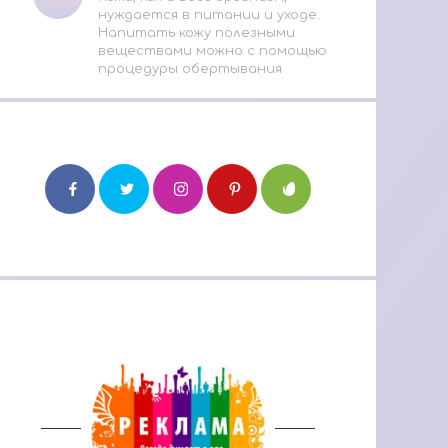
нуждается в питании и уходе.
Напитать кожу полезными
веществами можно с помощью
процедуры обертывания