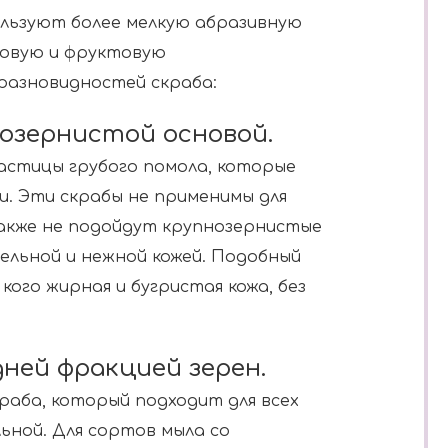
ользуют более мелкую абразивную
совую и фруктовую
разновидностей скраба:
нозернистой основой.
частицы грубого помола, которые
и. Эти скрабы не применимы для
Также не подойдут крупнозернистые
ельной и нежной кожей. Подобный
 кого жирная и бугристая кожа, без
дней фракцией зерен.
раба, который подходит для всех
ьной. Для сортов мыла со