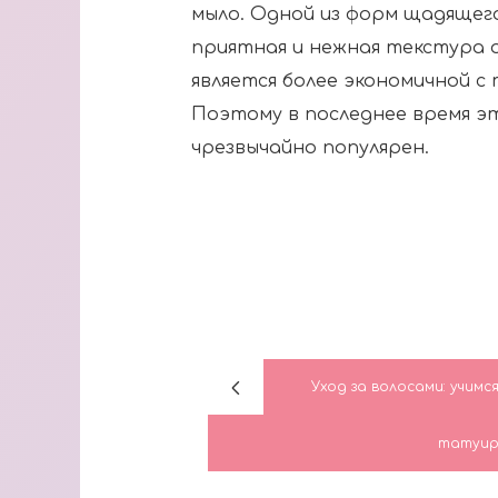
мыло. Одной из форм щадящего
приятная и нежная текстура о
является более экономичной с 
Поэтому в последнее время э
чрезвычайно популярен.
Уход за волосами: учимс
татуир