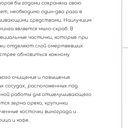
торая бы годами сохраняла свою
ет, необходимо один-два раза в
шивающими средствами. Наилучшим
инга является мыло-скраб. В
пециальные частички, которые при
ожи отделяют слой омертвевших
ыстрее обновиться кожному
кого очищения и повышения
их сосудах, расположенных под
учной работы для отшелушивающего
тся зерна ореха, крупинки
ченные косточки винограда и
ица и кофе.