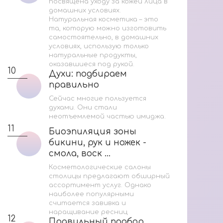
посвящена уходу за кожей лица в
Ук
домашних условиях.
Натуральная косметика – это
Н
та, которую можно изготовить
самостоятельно, в домашних
условиях, использую только
4
натуральные продукты,
оказавшиеся под рукой.
10
Духи: подбираем
Духи: подбираем
правильно
правильно
Сейчас многие пользуется
духами. Они стали
неотъемлемой частью имиджа.
5
11
Биоэпиляция зоны
Биоэпиляция зоны
бикини, рук и ножек -
бикини, рук и ножек -
смола, воск ...
смола, воск ...
Косметологические салоны
столицы предлагают обширный
ассортимент услуг. Однако
наиболее популярными
считается завивка и
наращивание ресниц
12
Правильный подбор
Правильный подбор