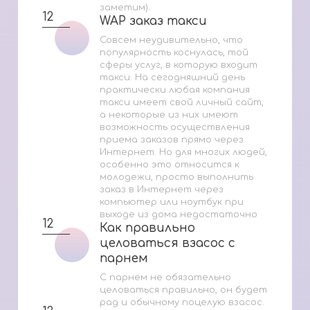
заметим).
12
WAP заказ такси
WAP заказ такси
Совсем неудивительно, что
популярность коснулась, той
сферы услуг, в которую входит
такси. На сегодняшний день
практически любая компания
такси имеет свой личный сайт,
а некоторые из них имеют
возможность осуществления
приема заказов прямо через
Интернет. Но для многих людей,
особенно это относится к
молодежи, просто выполнить
заказ в Интернет через
компьютер или ноутбук при
выходе из дома недостаточно
12
Как правильно
Как правильно
целоваться взасос с
целоваться взасос с
парнем
парнем
С парнем не обязательно
целоваться правильно, он будет
рад и обычному поцелую взасос.