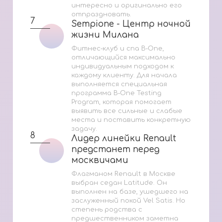
интересно и оригинально его
отпраздновать.
7
Sempione - Центр ночной
Sempione - Центр ночной
жизни Милана
жизни Милана
Фитнес‑клуб и спа B‑One,
отличающийся максимально
индивидуальным подходом к
каждому клиенту. Для начала
выполняется специальная
программа B‑One Testing
Program, которая помогает
выявить все сильные и слабые
места и поставить конкретную
задачу.
8
Лидер линейки Renault
Лидер линейки Renault
предстанет перед
предстанет перед
москвичами
москвичами
Флагманом Renault в Москве
выбран седан Latitude. Он
выполнен на базе, ушедшего на
заслуженный покой Vel Satis. Но
степень родства с
предшественником заметна