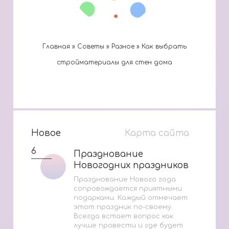
Главная
»
Cоветы
»
Разное
»
Как выбрать
стройматериалы для стен дома
Новое
Карта сайта
6
Празднование
Празднование
Новогодних праздников
Новогодних праздников
Празднование Нового года
сопровождается приятными
подарками. Каждый отмечает
этот праздник по-своему.
Всегда встает вопрос как
лучше провести и где будет