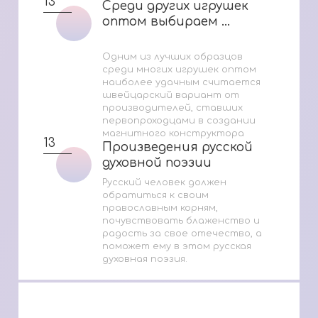
13
Среди других игрушек
Среди других игрушек
оптом выбираем ...
оптом выбираем ...
Одним из лучших образцов
среди многих игрушек оптом
наиболее удачным считается
швейцарский вариант от
производителей, ставших
первопроходцами в создании
магнитного конструктора
13
Произведения русской
Произведения русской
духовной поэзии
духовной поэзии
Русский человек должен
обратиться к своим
православным корням,
почувствовать блаженство и
радость за свое отечество, а
поможет ему в этом русская
духовная поэзия.