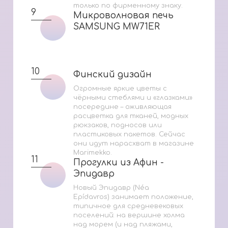
только по фирменному знаку.
9
Микроволновая печь
Микроволновая печь
SAMSUNG MW71ER
SAMSUNG MW71ER
10
Финский дизайн
Финский дизайн
Огромные яркие цветы с
чёрными стеблями и «глазками»
посередине – оживляющая
расцветка для тканей, модных
рюкзаков, подносов или
пластиковых пакетов. Сейчас
они идут нарасхват в магазине
Marimekko.
11
Прогулки из Афин -
Прогулки из Афин -
Эпидавр
Эпидавр
Новый Эпидавр (Néa
Epídavros) занимает положение,
типичное для средневековых
поселений: на вершине холма
над морем (и над пляжами,