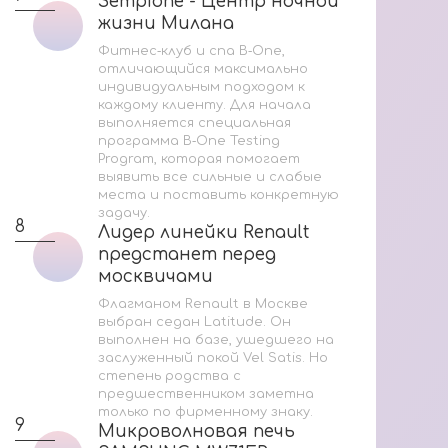
Sempione - Центр ночной
Sempione - Центр ночной
Ак
жизни Милана
жизни Милана
Со
Фитнес‑клуб и спа B‑One,
отличающийся максимально
индивидуальным подходом к
каждому клиенту. Для начала
Мас
выполняется специальная
программа B‑One Testing
Program, которая помогает
2
выявить все сильные и слабые
места и поставить конкретную
задачу.
8
Лидер линейки Renault
Лидер линейки Renault
предстанет перед
предстанет перед
москвичами
москвичами
3
Флагманом Renault в Москве
выбран седан Latitude. Он
выполнен на базе, ушедшего на
заслуженный покой Vel Satis. Но
степень родства с
предшественником заметна
только по фирменному знаку.
9
За
Микроволновая печь
Микроволновая печь