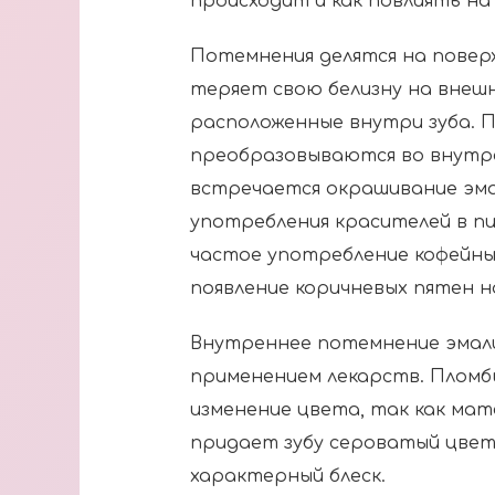
происходит и как повлиять н
Потемнения делятся на поверх
теряет свою белизну на внешн
расположенные внутри зуба. 
преобразовываются во внутр
встречается окрашивание эмал
употребления красителей в пи
частое употребление кофейны
появление коричневых пятен н
Внутреннее потемнение эмали
применением лекарств. Пломб
изменение цвета, так как ма
придает зубу сероватый цвет
характерный блеск.