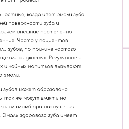
а этот процесс?
ностные, когда цвет эмали зуба
ей поверхности зуба и
Причем внешние постепенно
енние. Часто у пациентов
и зубов, по причине частого
ще или жидкостях. Регулярное и
х и чайных напитков вызывают
а эмали.
 зубов может образовано
ы так же могут влиять на
териал пломб при разрушении
. Эмаль здорового зуба имеет