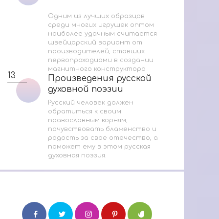
Одним из лучших образцов
среди многих игрушек оптом
наиболее удачным считается
швейцарский вариант от
производителей, ставших
первопроходцами в создании
магнитного конструктора
13
Произведения русской
Произведения русской
духовной поэзии
духовной поэзии
Русский человек должен
обратиться к своим
православным корням,
почувствовать блаженство и
радость за свое отечество, а
поможет ему в этом русская
духовная поэзия.