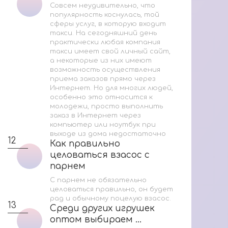
Совсем неудивительно, что
популярность коснулась, той
сферы услуг, в которую входит
такси. На сегодняшний день
практически любая компания
такси имеет свой личный сайт,
а некоторые из них имеют
возможность осуществления
приема заказов прямо через
Интернет. Но для многих людей,
особенно это относится к
молодежи, просто выполнить
заказ в Интернет через
компьютер или ноутбук при
выходе из дома недостаточно
12
Как правильно
Как правильно
целоваться взасос с
целоваться взасос с
парнем
парнем
С парнем не обязательно
целоваться правильно, он будет
рад и обычному поцелую взасос.
13
Среди других игрушек
Среди других игрушек
оптом выбираем ...
оптом выбираем ...