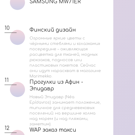
SAMSUNG MW71ER
SAMSUNG MW71ER
Ук
Н
10
Финский дизайн
Финский дизайн
4
Огромные яркие цветы с
чёрными стеблями и «глазками»
посередине – оживляющая
расцветка для тканей, модных
рюкзаков, подносов или
пластиковых пакетов. Сейчас
они идут нарасхват в магазине
5
Marimekko.
11
Прогулки из Афин -
Прогулки из Афин -
Эпидавр
Эпидавр
Новый Эпидавр (Néa
Epídavros) занимает положение,
типичное для средневековых
поселений: на вершине холма
над морем (и над пляжами,
заметим).
12
WAP заказ такси
WAP заказ такси