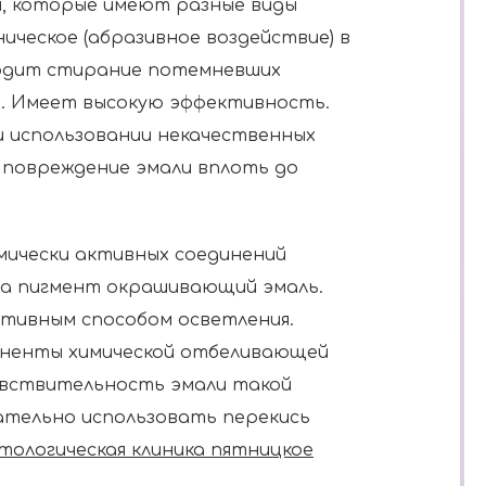
ы, которые имеют разные виды
ическое (абразивное воздействие) в
одит стирание потемневших
м. Имеет высокую эффективность.
 использовании некачественных
 повреждение эмали вплоть до
мически активных соединений
на пигмент окрашивающий эмаль.
тивным способом осветления.
оненты химической отбеливающей
увствительность эмали такой
лательно использовать перекись
ологическая клиника пятницкое