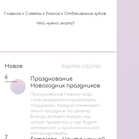
Главная
»
Cоветы
»
Разное
»
Отбеливание зубов.
Что нужно знать?
Новое
Карта сайта
6
1
Празднование
Празднование
Новогодних праздников
Новогодних праздников
Празднование Нового года
сопровождается приятными
подарками. Каждый отмечает
этот праздник по-своему.
В
Всегда встает вопрос как
лучше провести и где будет
М
интересно и оригинально его
отпраздновать.
И
7