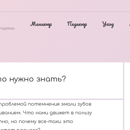
Маникюр
Педикюр
Уход
 портал
то нужно знать?
проблемой потемнения эмали зубов
иванием. Что нами движет в пользу
но, но почему все-таки это