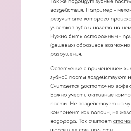
Так же подойдут зубные паст
воздействия. Например – механ
результате которого происх
участков зуба и налета на не
Нужно быть осторожным – при
(дешевых) абразивов возможно
разрушения.
Осветление с применением хи
зубной пасты воздействуют 
Считается достаточно эффек
Важно учесть активные комп
пасты. Не воздействует на ч
компонент как папаин, не же
водорода. Так считает
стомат
шоссе
и ее специалисты.