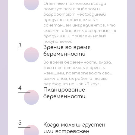
Опытные технологи всегда
помогут вам с выбором и
разработают необходимый
продукт с оригинальным
сочетанием ингредиентов, что
сможет обновить ассортимент
продукции и привлечь новых
покупателей
3
Зрение во время
Зрение во время
беременности
беременности
Во время беременности глаза,
как и все остальные органы
женщины, претерпевают свои
изменения, их работа также
переходит на новый круг.
4
Планирование
Планирование
беременности
беременности
5
Когда малыш грустен
Когда малыш грустен
или встревожен
или встревожен