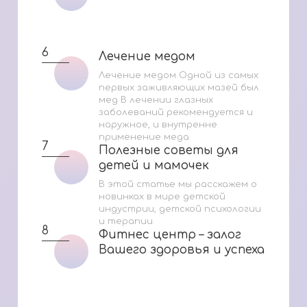
6
Лечение медом
Лечение медом
Лечение медом Одной из самых
первых заживляющих мазей был
мед В лечении глазных
заболеваний рекомендуется и
наружное, и внутренне
применение меда
7
Полезные советы для
Полезные советы для
детей и мамочек
детей и мамочек
В этой статье мы расскажем о
новинках в мире детской
индустрии, детской психологии
и терапии.
8
Фитнес центр – залог
Фитнес центр – залог
Вашего здоровья и успеха
Вашего здоровья и успеха