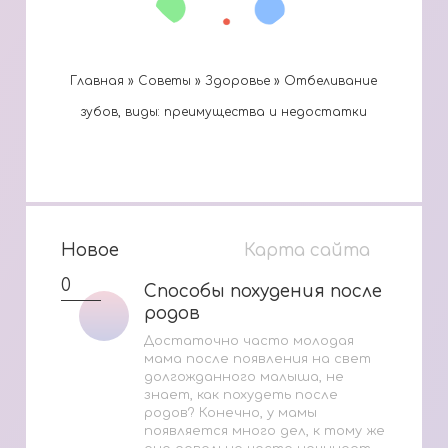
Главная
»
Cоветы
»
Здоровье
»
Отбеливание
зубов, виды: преимущества и недостатки
Новое
Карта сайта
0
Способы похудения после
Способы похудения после
родов
родов
Достаточно часто молодая
мама после появления на свет
долгожданного малыша, не
знает, как похудеть после
родов? Конечно, у мамы
появляется много дел, к тому же