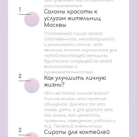
она довольно часто начинает
расстраиваться
1
Салоны красоты к
Салоны красоты к
услугам жительниц
услугам жительниц
Москвы
Москвы
Постоянный поиск своего
собственного, неповторимого
и уникального стиля – это
явление, вполне нормальное для
любой настоящей женщины,
бдительно следящей за своей
внешностью и
привлекательностью.
2
Как улучшить личную
Как улучшить личную
жизнь?
жизнь?
Что же такое личная жизнь?
Личная жизнь- это понятие
обширное. Для кого то это
семья, дети, а для другого это
его жизнь, его ценности,
привычки, поведение, работа и
т.д. Понятий очень много.
2
Сиропы для коктейлей
Сиропы для коктейлей