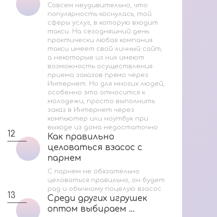
Совсем неудивительно, что
популярность коснулась, той
сферы услуг, в которую входит
такси. На сегодняшний день
практически любая компания
такси имеет свой личный сайт,
а некоторые из них имеют
возможность осуществления
приема заказов прямо через
Интернет. Но для многих людей,
особенно это относится к
молодежи, просто выполнить
заказ в Интернет через
компьютер или ноутбук при
выходе из дома недостаточно
12
Как правильно
Как правильно
целоваться взасос с
целоваться взасос с
парнем
парнем
С парнем не обязательно
целоваться правильно, он будет
рад и обычному поцелую взасос.
13
Среди других игрушек
Среди других игрушек
оптом выбираем ...
оптом выбираем ...