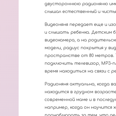
двустороннюю радионяню име
слышал естественный и чисты
Видеоняня передает еще и из
и слышать ребенка. Детским б
видеокамера, а на родительск
модели, радиус покрытия у в
пространстве от 80 метров. Т
подключить телевизор, МР3-пле
время находиться на связи с р
Радионяня актуальна, когда в
находится в грудном возраст
современной маме и в послед
например, когда он научится 
пронаблюдать за тем, что дел