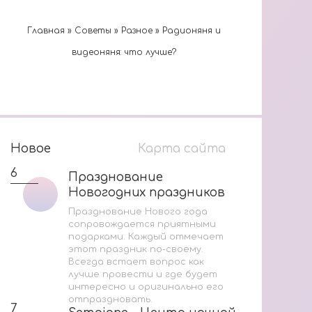
Главная
»
Cоветы
»
Разное
»
Радионяня и
видеоняня: что лучше?
Новое
Карта сайта
6
1
Празднование
Празднование
Новогодних праздников
Новогодних праздников
Празднование Нового года
сопровождается приятными
подарками. Каждый отмечает
этот праздник по-своему.
В
Всегда встает вопрос как
лучше провести и где будет
М
интересно и оригинально его
отпраздновать.
И
7