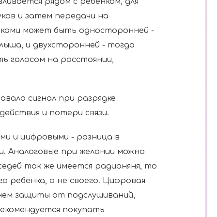
ливается рядом с ребенком, для
уков и затем передачи на
локами может быть односторонней -
лыша, и двухсторонней - тогда
ь голосом на расстоянии,
авало сигнал при разрядке
действия и потери связи.
и и цифровыми - разница в
и. Аналоговые при желании можно
седей так же имеется радионяня, то
о ребенка, а не своего. Цифровая
нем защиты от подслушиваний,
Рекомендуется покупать