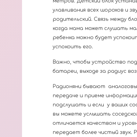
метров. Детский блок устанав
улавливания всех шорохов и зв
родительский. Связь между б
когда мама может слушать ма
ребенка можно будет успокоит
успокоить его.
Важно, чтобы устройство под
батареи, выходе за радиус воз
Радионяни бывают аналоговым
передаче и приеме информаци
подслушать и если у ваших со
вы можете услышать соседског
отличается качеством и уров
передает более чистый звук. 