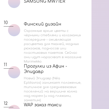
SAMSUNG MW71ER
SAMSUNG MW71ER
Ук
Н
10
Финский дизайн
Финский дизайн
4
Огромные яркие цветы с
чёрными стеблями и «глазками»
посередине – оживляющая
расцветка для тканей, модных
рюкзаков, подносов или
пластиковых пакетов. Сейчас
они идут нарасхват в магазине
5
Marimekko.
11
Прогулки из Афин -
Прогулки из Афин -
Эпидавр
Эпидавр
Новый Эпидавр (Néa
Epídavros) занимает положение,
типичное для средневековых
поселений: на вершине холма
над морем (и над пляжами,
заметим).
12
WAP заказ такси
WAP заказ такси