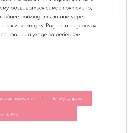
 ему развиваться самостоятельно,
окойнее наблюдать за ним через
своих личных дел. Радио- и видеоняня
оспитании и уходе за ребенком.
|
женский планшет!?
Почему супруги
руг другу