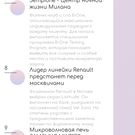
Sempione - Центр ночной
Sempione - Центр ночной
Ак
жизни Милана
жизни Милана
Со
Фитнес‑клуб и спа B‑One,
отличающийся максимально
индивидуальным подходом к
каждому клиенту. Для начала
Мас
выполняется специальная
программа B‑One Testing
Program, которая помогает
2
выявить все сильные и слабые
места и поставить конкретную
задачу.
8
Лидер линейки Renault
Лидер линейки Renault
предстанет перед
предстанет перед
москвичами
москвичами
3
Флагманом Renault в Москве
выбран седан Latitude. Он
выполнен на базе, ушедшего на
заслуженный покой Vel Satis. Но
степень родства с
предшественником заметна
только по фирменному знаку.
9
За
Микроволновая печь
Микроволновая печь