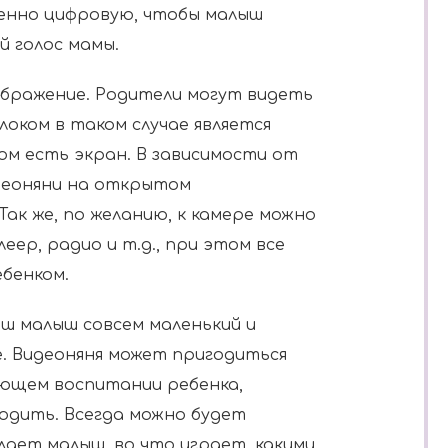
нно цифровую, чтобы малыш
й голос мамы.
ображение. Родители могут видеть
локом в таком случае является
ом есть экран. В зависимости от
идеоняни на открытом
ак же, по желанию, к камере можно
ер, радио и т.д., при этом все
ебенком.
аш малыш совсем маленький и
е. Видеоняня может пригодиться
ующем воспитании ребенка,
ходить. Всегда можно будет
ает малыш, во что играет, какими