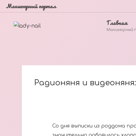
Маникюрный портал
Главная
Маникюрный 
Радионяня и видеоняня
Со дня выписки из роддома пр
значительно добавилось хлопо