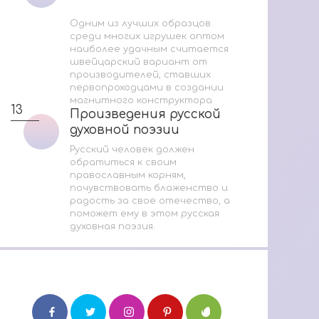
Одним из лучших образцов
среди многих игрушек оптом
наиболее удачным считается
швейцарский вариант от
производителей, ставших
первопроходцами в создании
магнитного конструктора
13
Произведения русской
Произведения русской
духовной поэзии
духовной поэзии
Русский человек должен
обратиться к своим
православным корням,
почувствовать блаженство и
радость за свое отечество, а
поможет ему в этом русская
духовная поэзия.