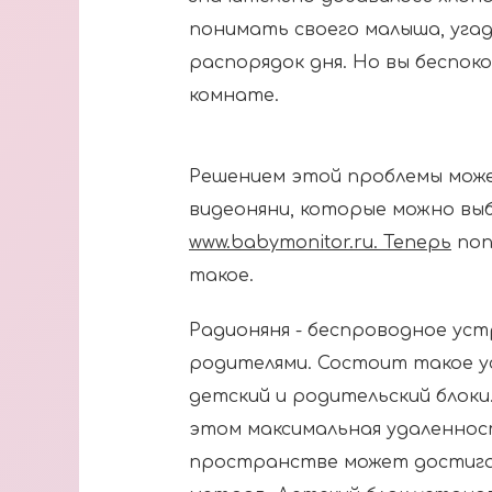
понимать своего малыша, угад
распорядок дня. Но вы беспок
комнате.
Решением этой проблемы може
видеоняни, которые можно вы
www.babymonitor.ru. Теперь
поп
такое.
Радионяня - беспроводное уст
родителями. Состоит такое ус
детский и родительский блоки
этом максимальная удаленнос
пространстве может достигат