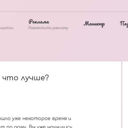
Реклама
Маникюр
Пе
портал
Разместить рекламу
: что лучше?
ошло уже некоторое время и
т по дому. Вы уже научились