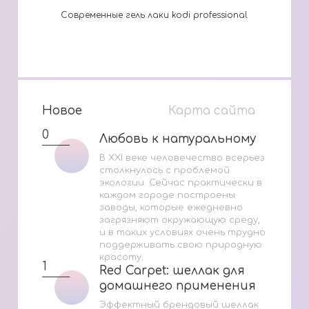
Современные гель лаки kodi professional
Новое
Карта сайта
0
Любовь к натуральному
Любовь к натуральному
В XXI веке человечество всерьез
столкнулось с проблемой
экологии. Сейчас практически в
каждом городе построены
заводы, которые ежедневно
загрязняют окружающую среду,
и в таких условиях очень трудно
поддерживать свою природную
красоту.
1
Red Carpet: шеллак для
Red Carpet: шеллак для
домашнего применения
домашнего применения
Эффектный брендовый шеллак