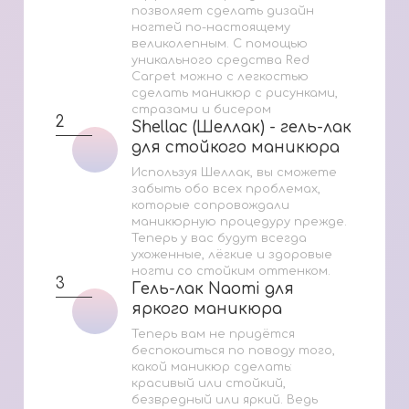
позволяет сделать дизайн
ногтей по-настоящему
великолепным. С помощью
уникального средства Red
Сarpet можно с легкостью
сделать маникюр с рисунками,
стразами и бисером
2
Shellac (Шеллак) - гель-лак
Shellac (Шеллак) - гель-лак
для стойкого маникюра
для стойкого маникюра
Используя Шеллак, вы сможете
забыть обо всех проблемах,
которые сопровождали
маникюрную процедуру прежде.
Теперь у вас будут всегда
ухоженные, лёгкие и здоровые
ногти со стойким оттенком.
3
Гель-лак Naomi для
Гель-лак Naomi для
яркого маникюра
яркого маникюра
Теперь вам не придётся
беспокоиться по поводу того,
какой маникюр сделать:
красивый или стойкий,
безвредный или яркий. Ведь