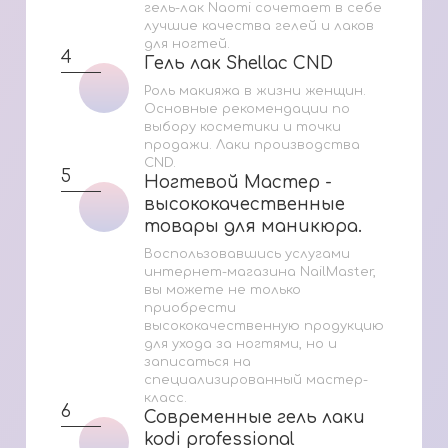
гель-лак Naomi сочетает в себе
лучшие качества гелей и лаков
для ногтей.
4
Гель лак Shellac CND
Гель лак Shellac CND
Роль макияжа в жизни женщин.
Основные рекомендации по
выбору косметики и точки
продажи. Лаки производства
CND.
5
Ногтевой Мастер -
Ногтевой Мастер -
высококачественные
высококачественные
товары для маникюра.
товары для маникюра.
Воспользовавшись услугами
интернет-магазина NailMaster,
вы можете не только
приобрести
высококачественную продукцию
для ухода за ногтями, но и
записаться на
специализированный мастер-
класс.
6
Современные гель лаки
Современные гель лаки
kodi professional
kodi professional