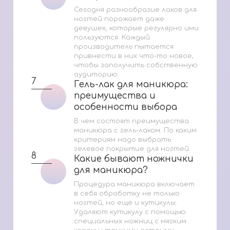
Сегодня разнообразие лаков для
ногтей поражает даже
девушек, которые регулярно ими
пользуются. Каждый
производитель пытается
привнести в них что-то новое,
чтобы заполучить собственную
аудиторию.
7
Гель-лак для маникюра:
Гель-лак для маникюра:
преимущества и
преимущества и
особенности выбора
особенности выбора
В чем состоят преимущества
маникюра с гель-лаком. По каким
критериям надо выбрать
гелевое покрытие для ногтей.
8
Какие бывают ножнички
Какие бывают ножнички
для маникюра?
для маникюра?
Процедура маникюра включает
в себя обработку не только
ногтей, но еще и кутикулы.
Удаляют кутикулу с помощью
специальных ножниц с мягким