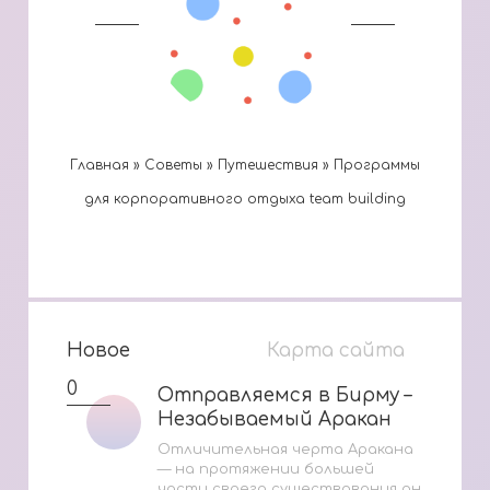
Главная
»
Cоветы
»
Путешествия
»
Программы
для корпоративного отдыха team building
Новое
Карта сайта
0
Отправляемся в Бирму –
Отправляемся в Бирму –
Незабываемый Аракан
Незабываемый Аракан
Отличительная черта Аракана
— на протяжении большей
части своего существования он