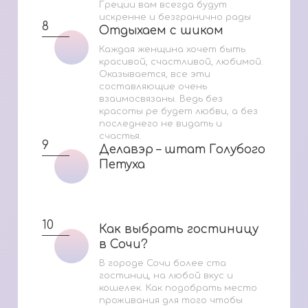
Греции вам всегда будут
искренне и безгранично рады
8
Отдыхаем с шиком
Отдыхаем с шиком
Каждая женщина хочет быть
красивой, счастливой, любимой.
Оказывается, все эти
составляющие очень
взаимосвязаны. Ведь без
красоты ре будет любви, а без
последнего не видать и
счастья.
9
Делавэр – штат Голубого
Делавэр – штат Голубого
Петуха
Петуха
10
Как выбрать гостиницу
Как выбрать гостиницу
в Сочи?
в Сочи?
В городе Сочи более ста
гостиниц, на любой вкус и
кошелек. Как подобрать место
проживания для того чтобы