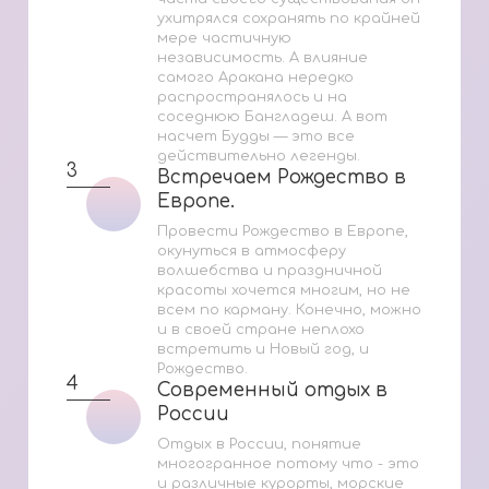
ухитрялся сохранять по крайней
мере частичную
независимость. А влияние
самого Аракана нередко
распространялось и на
соседнюю Бангладеш. А вот
насчет Будды — это все
действительно легенды.
3
Встречаем Рождество в
Встречаем Рождество в
Европе.
Европе.
Провести Рождество в Европе,
окунуться в атмосферу
волшебства и праздничной
красоты хочется многим, но не
всем по карману. Конечно, можно
и в своей стране неплохо
встретить и Новый год, и
Рождество.
4
Современный отдых в
Современный отдых в
России
России
Отдых в России, понятие
многогранное потому что - это
и различные курорты, морские