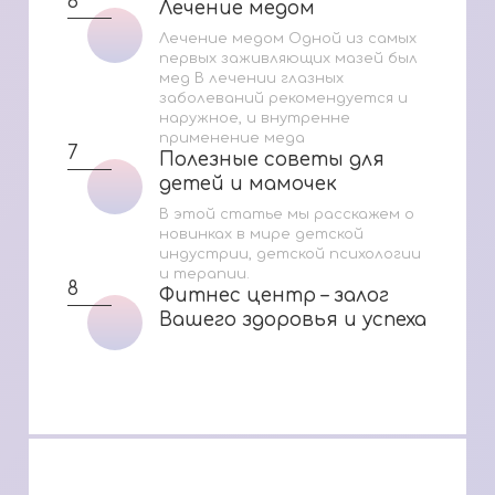
6
Лечение медом
Лечение медом
Лечение медом Одной из самых
первых заживляющих мазей был
мед В лечении глазных
заболеваний рекомендуется и
наружное, и внутренне
применение меда
7
Полезные советы для
Полезные советы для
детей и мамочек
детей и мамочек
В этой статье мы расскажем о
новинках в мире детской
индустрии, детской психологии
и терапии.
8
Фитнес центр – залог
Фитнес центр – залог
Вашего здоровья и успеха
Вашего здоровья и успеха