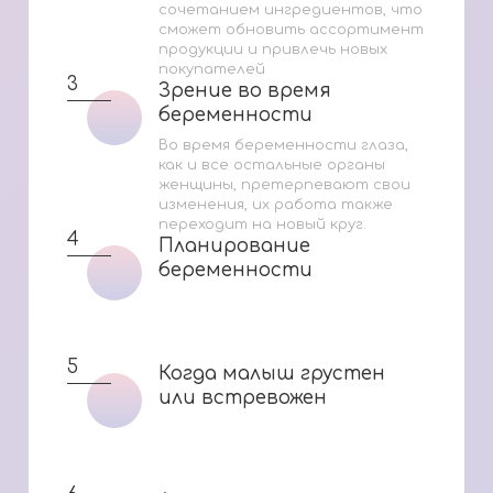
сочетанием ингредиентов, что
сможет обновить ассортимент
продукции и привлечь новых
покупателей
3
Зрение во время
Зрение во время
беременности
беременности
Во время беременности глаза,
как и все остальные органы
женщины, претерпевают свои
изменения, их работа также
переходит на новый круг.
4
Планирование
Планирование
беременности
беременности
5
Когда малыш грустен
Когда малыш грустен
или встревожен
или встревожен