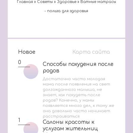
Главная
»
Cоветы
»
Здоровье
»
Ватные матрасы
- польза для здоровья
Новое
Карта сайта
0
Способы похудения после
Способы похудения после
родов
родов
Достаточно часто молодая
мама после появления на свет
долгожданного малыша, не
знает, как похудеть после
родов? Конечно, у мамы
появляется много дел, к тому же
она довольно часто начинает
расстраиваться
1
Салоны красоты к
Салоны красоты к
услугам жительниц
услугам жительниц