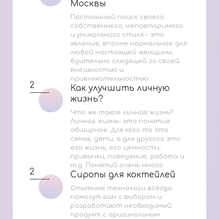
Москвы
Москвы
Постоянный поиск своего
собственного, неповторимого
и уникального стиля – это
явление, вполне нормальное для
любой настоящей женщины,
бдительно следящей за своей
внешностью и
привлекательностью.
2
Как улучшить личную
Как улучшить личную
жизнь?
жизнь?
Что же такое личная жизнь?
Личная жизнь- это понятие
обширное. Для кого то это
семья, дети, а для другого это
его жизнь, его ценности,
привычки, поведение, работа и
т.д. Понятий очень много.
2
Сиропы для коктейлей
Сиропы для коктейлей
Опытные технологи всегда
помогут вам с выбором и
разработают необходимый
продукт с оригинальным