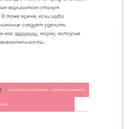
чным вариантом станут
В тоже время, если шуба
внимание следует уделить
м как:
карукуль
, норка, которые
ивлекательности.
|
Домашние костюмы – уютный элемент
роба