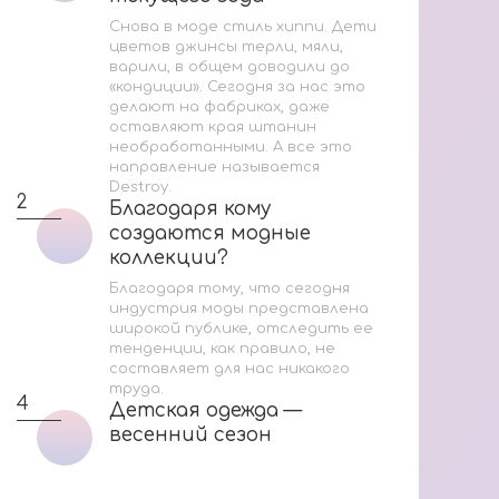
Со
Снова в моде стиль хиппи. Дети
цветов джинсы терли, мяли,
варили, в общем доводили до
Мас
«кондиции». Сегодня за нас это
делают на фабриках, даже
оставляют края штанин
необработанными. А все это
2
направление называется
Destroy.
2
Благодаря кому
Благодаря кому
создаются модные
создаются модные
коллекции?
коллекции?
Благодаря тому, что сегодня
3
индустрия моды представлена
широкой публике, отследить ее
тенденции, как правило, не
составляет для нас никакого
труда.
4
Детская одежда —
Детская одежда —
весенний сезон
весенний сезон
За
Ук