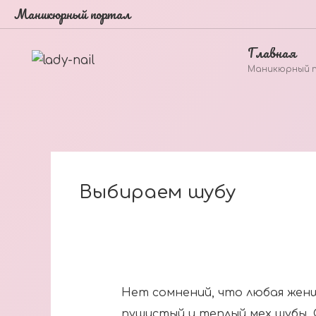
Маникюрный портал
Главная
Маникюрный 
Выбираем шубу
Нет сомнений, что любая жен
пушистый и теплый мех шубы.