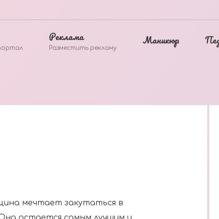
Реклама
Маникюр
Пе
портал
Разместить рекламу
щина мечтает закутаться в
 Она остается самым лучшим и