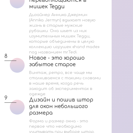
перевоплощаются в
перевоплощаются в
мишек Тедди
мишек Тедди
Дизайнер Анника Джермин
(Annika Jermyn) вдыхает новую
жизнь в старые мужские
рубашки. Она шьет из них
изумительных мишек Тедди,
которые объединены в целую
коллекцию игрушек «hand made»
под названием mr.Tedi.
8
Новое - это хорошо
Новое - это хорошо
забытое старое
забытое старое
Винтаж, ретро, все чаще мы
сталкиваемся с такими словами
в наше время, когда речь
заходит об экспериментах в
одежде.
9
Дизайн и пошив штор
Дизайн и пошив штор
для окон небольшого
для окон небольшого
размера
размера
Форма и размер окна - это
первое что необходимо
учитывать при выборе штор,