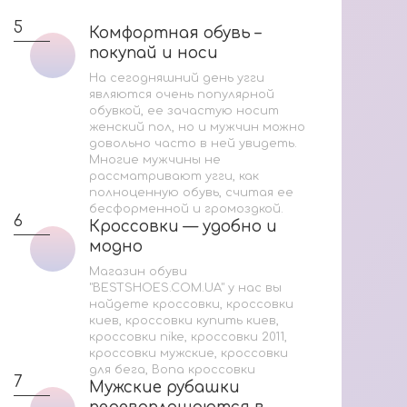
Н
5
Комфортная обувь –
Комфортная обувь –
покупай и носи
покупай и носи
4
На сегодняшний день угги
являются очень популярной
обувкой, ее зачастую носит
женский пол, но и мужчин можно
довольно часто в ней увидеть.
Многие мужчины не
рассматривают угги, как
5
полноценную обувь, считая ее
бесформенной и громоздкой.
6
Кроссовки — удобно и
Кроссовки — удобно и
модно
модно
Магазин обуви
"BESTSHOES.COM.UA" у нас вы
найдете кроссовки, кроссовки
киев, кроссовки купить киев,
кроссовки nike, кроссовки 2011,
кроссовки мужские, кроссовки
для бега, Bona кроссовки
7
Мужские рубашки
Мужские рубашки