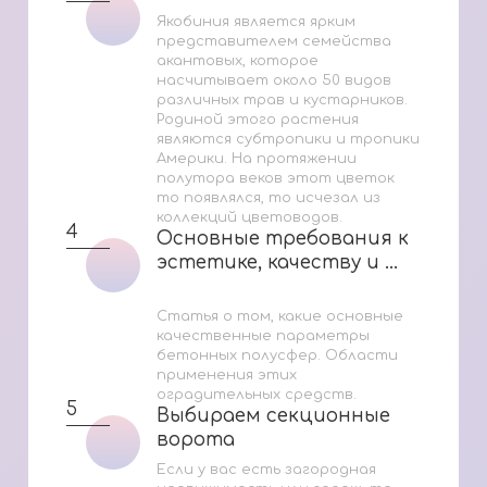
Якобиния является ярким
представителем семейства
акантовых, которое
насчитывает около 50 видов
различных трав и кустарников.
Родиной этого растения
являются субтропики и тропики
Америки. На протяжении
полутора веков этот цветок
то появлялся, то исчезал из
коллекций цветоводов.
4
Основные требования к
Основные требования к
эстетике, качеству и ...
эстетике, качеству и ...
Статья о том, какие основные
качественные параметры
бетонных полусфер. Области
применения этих
оградительных средств.
5
Выбираем секционные
Выбираем секционные
ворота
ворота
Если у вас есть загородная