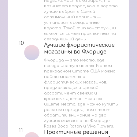
недвижимость или гараж, то
возникает вопрос, какие ворота
лучше выбрать. Самый
оптимальный вариант —
установить секционные
ворота. Такой тип конструкции
является самым практичным на
сегодняшний день.
10
Лучшие флористические
Лучшие флористические
магазины во Флориде
магазины во Флориде
Флорида — это место, где
всегда цветут цветы. В этом
прекрасном штате США можно
найти множество
флористических магазинов,
предлагающих широкий
ассортимент свежих и
красивых цветов. Если вы
ищете место, где можно купить
розы или орхидеи, вам стоит
обратить внимание на два
лучших магазина во Флориде:
Roses Boca Raton и Viva Flowers.
11
Практичные решения
Практичные решения