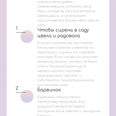
очень-очень давно.
Окаменевшие остатки ягод
были найдены при раскопках в
Швейцарии, а их возраст
насчитывает более пяти тысяч
лет.
1
Чтобы сирень в саду
Чтобы сирень в саду
цвела и радовала
цвела и радовала
В этой статье вы прочтете
несколько важных советов по
агрегации сирени на садовом
участке. Если почва на участке
тяжелая, важно, чтобы не было
очень большой разницы в
механическом составе
окружающего грунта и
субстрата, приготовленного
для засыпки ямы.
2
Барвинок
Барвинок
Барвинок относится к
семейству кутровых. Его
родиной является Кавказ,
западная Азия, южная и западная
Европа.