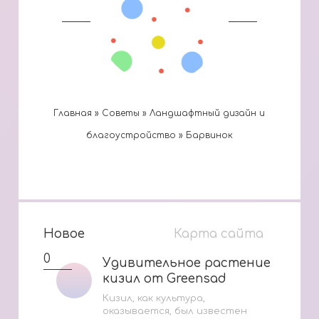
Главная
»
Cоветы
»
Ландшафтный дизайн и
благоустройство
»
Барвинок
Новое
Карта сайта
0
Удивительное растение
Удивительное растение
кизил от Greensad
кизил от Greensad
Кизил, как культура,
оказывается, был известен