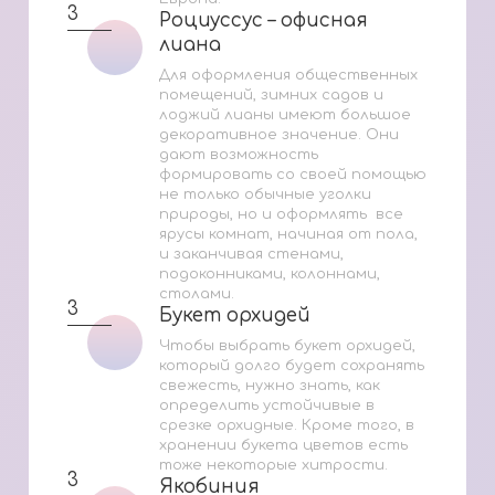
3
Роциуссус – офисная
Роциуссус – офисная
лиана
лиана
Для оформления общественных
помещений, зимних садов и
лоджий лианы имеют большое
декоративное значение. Они
дают возможность
формировать со своей помощью
не только обычные уголки
природы, но и оформлять все
ярусы комнат, начиная от пола,
и заканчивая стенами,
подоконниками, колоннами,
столами.
3
Букет орхидей
Букет орхидей
Чтобы выбрать букет орхидей,
который долго будет сохранять
свежесть, нужно знать, как
определить устойчивые в
срезке орхидные. Кроме того, в
хранении букета цветов есть
тоже некоторые хитрости.
3
Якобиния
Якобиния