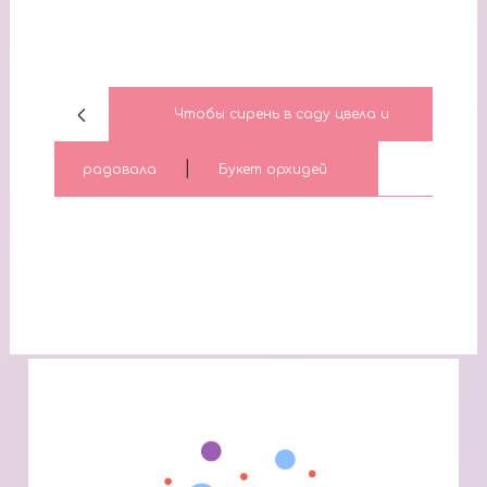
Чтобы сирень в саду цвела и
|
радовала
Букет орхидей