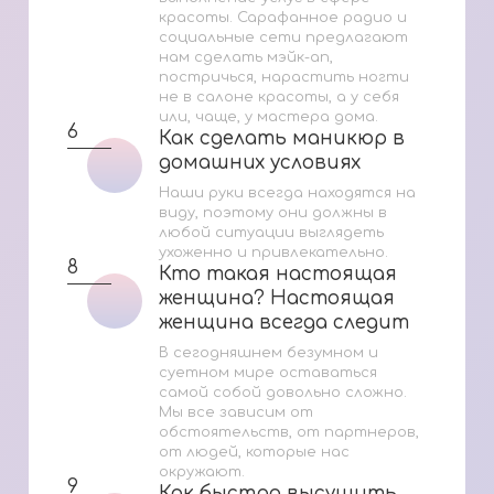
красоты. Сарафанное радио и
социальные сети предлагают
нам сделать мэйк-ап,
постричься, нарастить ногти
не в салоне красоты, а у себя
или, чаще, у мастера дома.
6
Как сделать маникюр в
Как сделать маникюр в
домашних условиях
домашних условиях
Наши руки всегда находятся на
виду, поэтому они должны в
любой ситуации выглядеть
ухоженно и привлекательно.
8
Кто такая настоящая
Кто такая настоящая
женщина? Настоящая
женщина? Настоящая
женщина всегда следит
женщина всегда следит
за ...
за ...
В сегодняшнем безумном и
суетном мире оставаться
самой собой довольно сложно.
Мы все зависим от
обстоятельств, от партнеров,
от людей, которые нас
окружают.
9
Как быстро высушить
Как быстро высушить