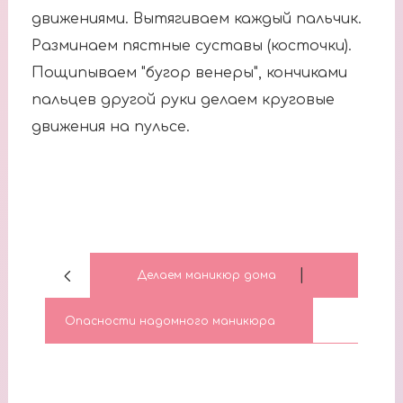
движениями. Вытягиваем каждый пальчик.
Разминаем пястные суставы (косточки).
Пощипываем "бугор венеры", кончиками
пальцев другой руки делаем круговые
движения на пульсе.
|
Делаем маникюр дома
Опасности надомного маникюра