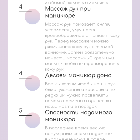
любимой, холить и лелеять.
4
Массаж рук при
Массаж рук при
маникюре
маникюре
Массаж рук помогает снять
усталость, улучшает
кровообращение и питает кожу
рук. Перед массажем можно
рязмягчить кожу рук в теплой
ванночке. Затем обязательно
нанести массажный крем или
масло, чтобы не травмировать
кожу рук.
4
Делаем маникюр дома
Делаем маникюр дома
Все мы хотим чтобы наши руки
были ухоженны и красивы и не
редко им нужно посветить
немало времени и привести
наши ногти в порядок
5
Опасности надомного
Опасности надомного
маникюра
маникюра
В последнее время весьма
популярным стало надомное
выполнение услуг в сфере