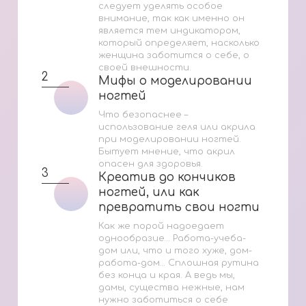
следует уделять особое
внимание, так как именно он
является тем индикатором,
который определяет, насколько
женщина заботится о себе, о
своей внешности.
2
Мифы о моделировании
Мифы о моделировании
ногтей
ногтей
Что безопаснее –
использование геля или акрила
при моделировании ногтей.
Бытует мнение, что акрил
опасен для здоровья.
3
Креатив до кончиков
Креатив до кончиков
ногтей, или как
ногтей, или как
превратить свои ногти
превратить свои ногти
...
...
Как же порой надоедает
однообразие… Работа-учеба-
дом или, что и того хуже, дом-
работа-дом… Сплошная рутина
без конца и края. А ведь мы,
дамы, существа нежные, нам
нужно заботиться о себе