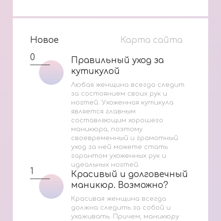
Новое
Карта сайта
0
Правильный уход за
Правильный уход за
кутикулой
кутикулой
Любая женщина всегда следит
за состоянием своих рук и
ногтей. Ухоженная кутикула
является главным
составляющим хорошего
маникюра, поэтому
своевременный и грамотный
уход за ней можете стать
гарантом ухоженных рук и
идеальных ногтей.
1
Красивый и долговечный
Красивый и долговечный
маникюр. Возможно?
маникюр. Возможно?
Красивая женщина всегда
должна следить за собой и
ухаживать. Причем, маникюру