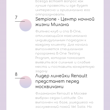
Всегда встает вопрос как
лучше провести и где будет
интересно и оригинально его
отпраздновать.
7
Sempione - Центр ночной
Sempione - Центр ночной
жизни Милана
жизни Милана
Фитнес‑клуб и спа B‑One,
отличающийся максимально
индивидуальным подходом к
каждому клиенту. Для начала
выполняется специальная
программа B‑One Testing
Program, которая помогает
выявить все сильные и слабые
места и поставить конкретную
задачу.
8
Лидер линейки Renault
Лидер линейки Renault
предстанет перед
предстанет перед
москвичами
москвичами
Флагманом Renault в Москве
выбран седан Latitude. Он
выполнен на базе, ушедшего на
заслуженный покой Vel Satis. Но