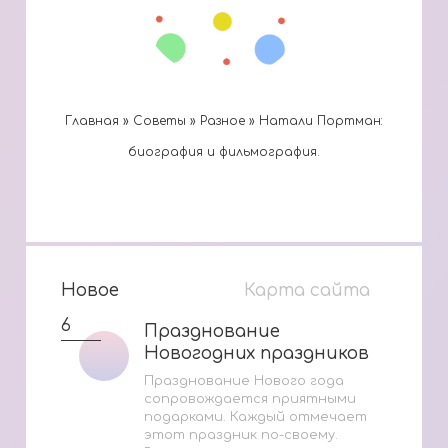
Главная
»
Cоветы
»
Разное
»
Натали Портман:
биография и фильмография.
Новое
Карта сайта
6
Празднование
Празднование
Новогодних праздников
Новогодних праздников
Празднование Нового года
сопровождается приятными
подарками. Каждый отмечает
этот праздник по-своему.