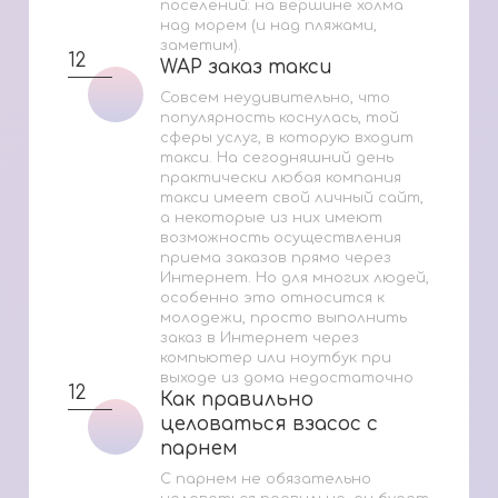
поселений: на вершине холма
над морем (и над пляжами,
заметим).
12
WAP заказ такси
WAP заказ такси
Совсем неудивительно, что
популярность коснулась, той
сферы услуг, в которую входит
такси. На сегодняшний день
практически любая компания
такси имеет свой личный сайт,
а некоторые из них имеют
возможность осуществления
приема заказов прямо через
Интернет. Но для многих людей,
особенно это относится к
молодежи, просто выполнить
заказ в Интернет через
компьютер или ноутбук при
выходе из дома недостаточно
12
Как правильно
Как правильно
целоваться взасос с
целоваться взасос с
парнем
парнем
С парнем не обязательно