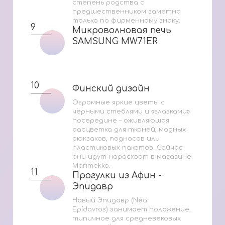
степень родства с
предшественником заметна
только по фирменному знаку.
9
Микроволновая печь
Микроволновая печь
SAMSUNG MW71ER
SAMSUNG MW71ER
10
Финский дизайн
Финский дизайн
Огромные яркие цветы с
чёрными стеблями и «глазками»
посередине – оживляющая
расцветка для тканей, модных
рюкзаков, подносов или
пластиковых пакетов. Сейчас
они идут нарасхват в магазине
Marimekko.
11
Прогулки из Афин -
Прогулки из Афин -
Эпидавр
Эпидавр
Новый Эпидавр (Néa
Epídavros) занимает положение,
типичное для средневековых