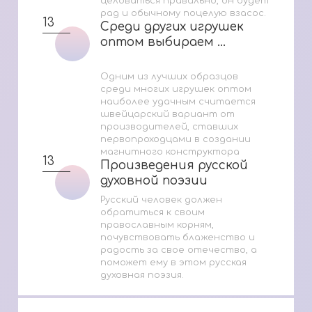
целоваться правильно, он будет
рад и обычному поцелую взасос.
13
Среди других игрушек
Среди других игрушек
оптом выбираем ...
оптом выбираем ...
Одним из лучших образцов
среди многих игрушек оптом
наиболее удачным считается
швейцарский вариант от
производителей, ставших
первопроходцами в создании
магнитного конструктора
13
Произведения русской
Произведения русской
духовной поэзии
духовной поэзии
Русский человек должен
обратиться к своим
православным корням,
почувствовать блаженство и
радость за свое отечество, а
поможет ему в этом русская
духовная поэзия.